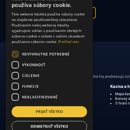
používa súbory cookie.
Zobraziť všetky kasína
Táto webová lokalita používa súbory cookie
na zlepšenie používateľskej skúsenosti.
Používaním našej webovej lokality
vyjadrujete súhlas s používaním všetkých
súborov cookie v súlade s našimi zásadami
používania súborov cookie.
Prečítať viac
NEVYHNUTNE POTREBNÉ
VÝKONNOSŤ
CIELENIE
Hrajte zodpovedne. Hazardné hry predstavujú rizi
FUNKCIE
CasinoSearch
Kasína a 
O nás
Mapa kas
NEKLASIFIKOVANÉ
Zodpovedné hranie
Bonusy a
Ochrana súkromia
O hraní 
Obmedzená zodpovednosť
PRIJAŤ VŠETKO
ODMIETNUŤ VŠETKO