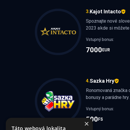
Kajot Intacto
3.
Spoznajte nové sloven
2023 a kde si môžete
Vstupný bonus:
7000
EUR
Sazka Hry
4.
Ronomovaná značka ot
bonusy a parádne hry.
Vstupný bonus:
500
FS
×
Táto webová lokalita