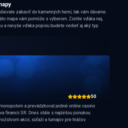
 mapy
odievate zabaviť do kamenných herní, tak vám dávame
Táto mapa vám pomôže s výberom. Zistite vďaka nej,
u a navyše vďaka popisu budete vedieť aj aký typ
50
i monopolom a prevádzkoval jediné online casino
va financii SR. Dnes stále s najširšou ponukou
ožstvom akcií, súťaží a turnajov pre hráčov.