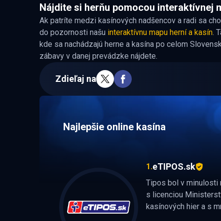
Nájdite si herňu pomocou interaktívnej
Ak patríte medzi kasínových nadšencov a radi sa ch
do pozornosti našu
interaktívnu mapu herní a kasín
. 
kde sa nachádzajú herne a kasína po celom Slovensk
zábavy v danej prevádzke nájdete.
Zdieľaj na
Najlepšie online kasína
eTIPOS.sk
1.
Tipos bol v minulost
s licenciou Ministerst
kasínových hier a s mn