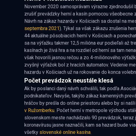
November 2020 samosprávam výrazne zjednodušil bo
zrušiť prevádzky herní a kasín pomocou všeobecne z
Návrh na zákaz hazardu v Košiciach sa dostal na me
septembra 2021
). Týkal sa však zákazu zrušenia her
44 aktuálne pôsobiacich herní v Košiciach a ponechať
sa na výťažku takmer 12,5 milióna eur podieľali až tr
kasínach je živá hra a na rozdiel od herní sa tam nenac
však hovorili jasnou rečou a zo 4-miliónového výťažk
zvyšný výťažok bol z hracích automatov. Vedenie me
hazardu v Košiciach už na rokovanie do konca voleb
Počet prevádzok neustále klesá
Ak by poslanci daný návrh schválili, tak podľa Asoci
podnikateľov. Navyše, takýto zákaz kamenných prevád
hráčov by prešla do online priestoru alebo by si našl
v Ružomberku
. Počet herní v metropole východu stá
slovenskom meste nachádzalo 90 prevádzok, teraz j
koronavírusu jasne naznačili, kam sa hazard bude viac
všetky
slovenské online kasína
.