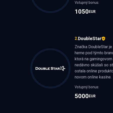
POZOR, T
Vstupný bonus:
1050
EUR
DoubleStar
2.
Značka DoubleStar je
herne pod týmto bran
ktorá na gamingovom t
nedávno skúšali so s
ostala online produkto
novom online kasíne.
Vstupný bonus:
5000
EUR