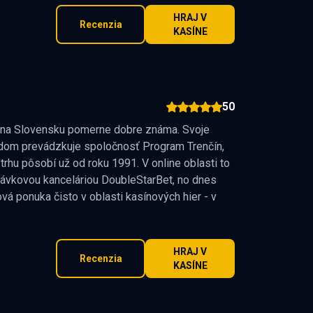
IPOS Jackpot - Zlatý v kasíne eTIPOS.s
HRAJ V
Recenzia
padne!
KASÍNE
Jeho hodnota je už viac ako
121559 €
50
Neváhaj a hraj o jackpot.
 na Slovensku pomerne dobre známa. Svoje
dom prevádzkuje spoločnosť Program Trenčín,
HRAJ V KASÍNE
rhu pôsobí už od roku 1991. V online oblasti to
távkovou kanceláriou DoubleStarBet, no dnes
vá ponuka čisto v oblasti kasínových hier - v
HRAJ V
Recenzia
KASÍNE