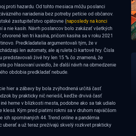
j proti hazardu. Od tohto mesiaca môžu poslanci
áväzného nariadenia bez potreby petície od občanov.
stské zastupiteľstvo opätovne (
naposledy na konci
ní a nie kasín. Návrh poslancov bolo zakázať všetkých
 otvorené len tri kasína, pričom kasína sa v roku 2021
etinovo. Predkladatelia argumentovali tým, že v
hádzajú len automaty, ale aj ruleta či kartové hry. Čísla
u predstavovali živé hry len 15 % čo znamená, že
sta po hlasovaní uviedlo, že ďalší návrh na obmedzenie
ného obdobia predkladať nebude.
ácie hier a zábavy by bola zvýhodnená určitá časť
zok by prakticky nič neriešil, keďže drvivá časť
i iné herne v blízkosti mesta, podobne ako sa tak udialo
le klesá. Kým pred piatimi rokmi sa v druhom najväčšom
e ich spomínaných 44. Trend online a pandémia
 uberať a už teraz prežívajú skvelý rozkvet prakticky