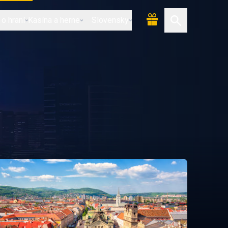
 o hraní
Kasína a herne
Slovensky