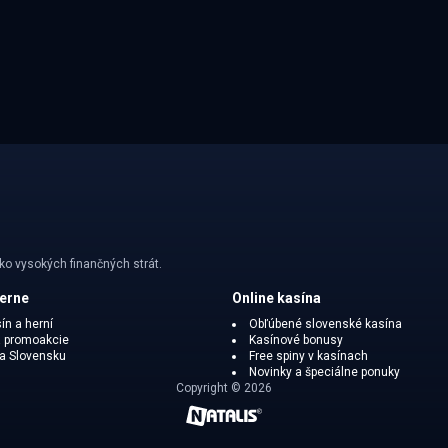
ko vysokých finančných strát.
herne
Online kasína
ín a herní
Obľúbené slovenské kasína
 promoakcie
Kasínové bonusy
na Slovensku
Free spiny v kasínach
Novinky a špeciálne ponuky
Copyright © 2026