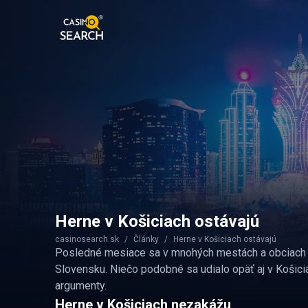
Herne v Košiciach ostávajú
casinosearch.sk
Články
Herne v Košiciach ostávajú
Posledné mesiace sa v mnohých mestách a obciach ro
Slovensku. Niečo podobné sa udialo opäť aj v Košicia
argumenty.
Herne v Košiciach nezakážu