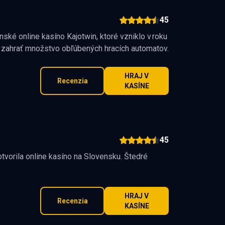
45
ské online kasíno Kajotwin, ktoré vzniklo v roku
 zahrať množstvo obľúbených hracích automatov.
HRAJ V
Recenzia
KASÍNE
45
vorila online kasíno na Slovensku. Štedré
HRAJ V
Recenzia
KASÍNE