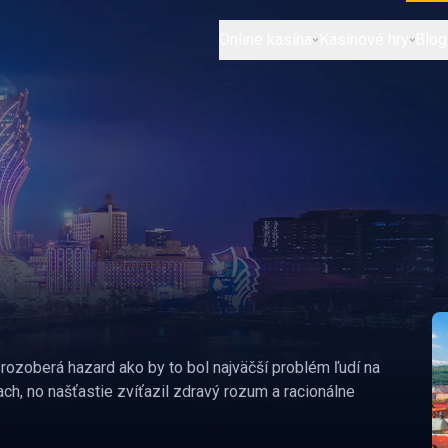
Online kasína
Kasínové hry
Blog
zoberá hazard ako by to bol najväčší problém ľudí na
ch, no našťastie zvíťazil zdravý rozum a racionálne