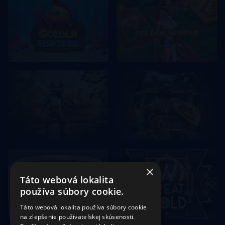
×
Táto webová lokalita
používa súbory cookie.
Táto webová lokalita používa súbory cookie
na zlepšenie používateľskej skúsenosti.