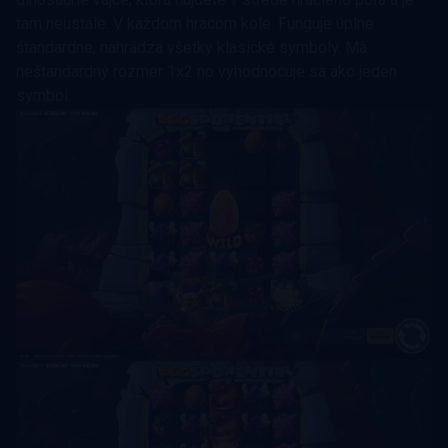
tam neustále. V každom hracom kole. Funguje úplne
štandardne, nahrádza všetky klasické symboly. Má
neštandardný rozmer 1x2 no vyhodnocuje sa ako jeden
symbol.