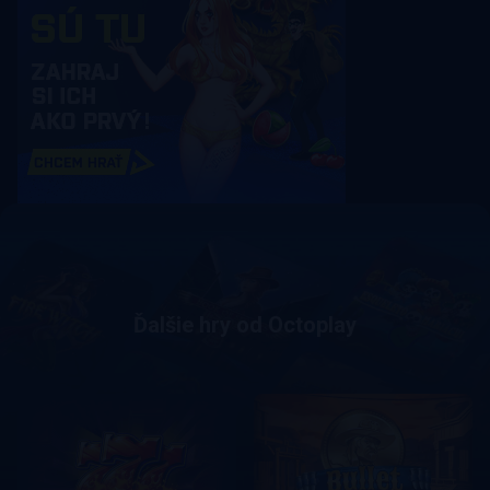
Ďalšie hry od Octoplay