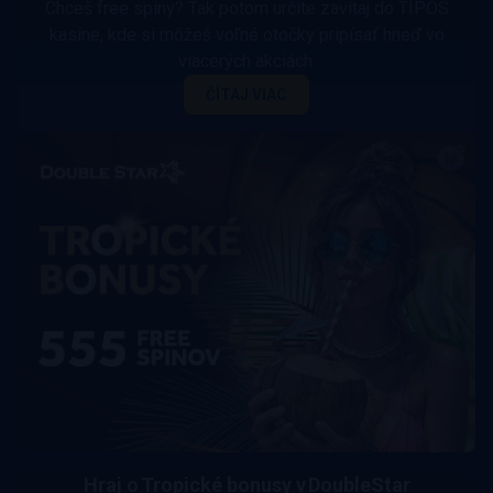
Chceš free spiny? Tak potom určite zavítaj do TIPOS
kasíne, kde si môžeš voľné otočky pripísať hneď vo
viacerých akciách.
ČÍTAJ VIAC
Hraj o Tropické bonusy v DoubleStar