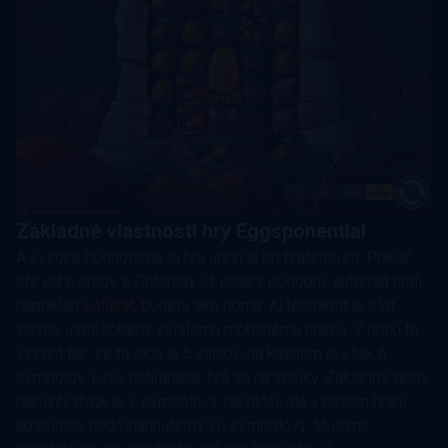
Základné vlastnosti hry Eggsponential
A vysoké hodnotenie si hra udrží aj pri hrateľnosti. Pokiaľ
ste od tvorcov z Octoplay už nejaký podobný automat hrali,
napríklad
Lollicat
, budete ako doma. Aj tentokrát je slot
zjavne uspôsobený zvislému mobilnému hraniu. V praxi to
vyzerá tak, že tu síce je 5 valcov, na každom je však 6
symbolov. Línie nehľadajte, hrá sa na zhluky. Základný, resp.
najnižší zhluk je 3 symbolový, najväčší, ale v našom hraní
absolútne nedosiahnuteľný 30 symbolový. Musíme