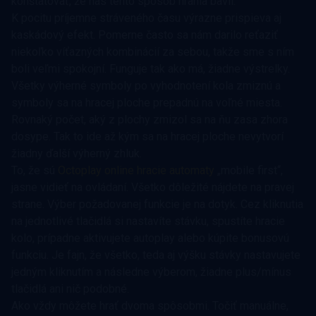
konštatovať, že nás tento spôsob hrania bavil.
K pocitu príjemne stráveného času výrazne prispieva aj
kaskádový efekt. Pomerne často sa nám darilo reťaziť
niekoľko víťazných kombinácií za sebou, takže sme s ním
boli veľmi spokojní. Funguje tak ako má, žiadne výstrelky.
Všetky výherné symboly po vyhodnotení kola zmiznú a
symboly sa na hracej ploche prepadnú na voľné miesta.
Rovnaký počet, aký z plochy zmizol sa na ňu zasa zhora
dosype. Tak to ide až kým sa na hracej ploche nevytvorí
žiadny ďalší výherný zhluk.
To, že sú
Octoplay online hracie automaty
„mobile first“,
jasne vidieť na ovládaní. Všetko dôležité nájdete na pravej
strane. Výber požadovanej funkcie je na dotyk. Cez kliknutia
na jednotlivé tlačidlá si nastavíte stávku, spustíte hracie
kolo, prípadne aktivujete autoplay alebo kúpite bonusovú
funkciu. Je fajn, že všetko, teda aj výšku stávky nastavujete
jedným kliknutím a následne výberom, žiadne plus/mínus
tlačidlá ani nič podobné.
Ako vždy môžete hrať dvoma spôsobmi. Točiť manuálne,