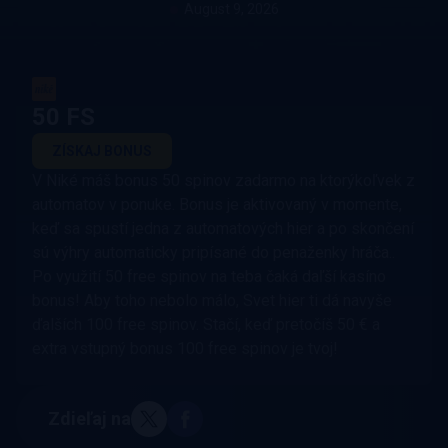
August 9, 2026
50 FS
ZÍSKAJ BONUS
V Niké máš bonus 50 spinov zadarmo na ktorýkoľvek z
automatov v ponuke. Bonus je aktivovaný v momente,
keď sa spustí jedna z automatových hier a po skončení
sú výhry automaticky pripísané do penaženky hráča..
Po využití 50 free spinov na teba čaká daľší kasíno
bonus! Aby toho nebolo málo, Svet hier ti dá navyše
ďalších 100 free spinov. Stačí, keď pretočíš 50 € a
extra vstupný bonus 100 free spinov je tvoj!
Zdieľaj na