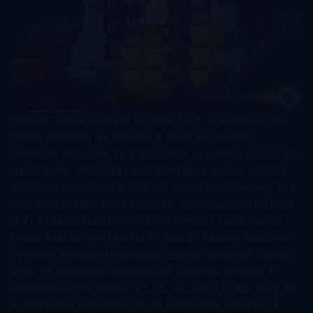
Funkcia Scatter symbolu sa nelíši od 99 % ostatných hier.
Počas základnej hry spúšťajú 3 alebo viac Scatter
symbolov freespiny. Za 3 dostanete 10 voľných otáčok, +2
ďalšie voľné otočky za každý ďalší extra Scatter symbol.
Maximum freespinov je však 18. Počas bonusovej hry sa z
wild symbol vajca stáva násobiteľ. Jeho základná hodnota
je x1 a násobí každú výhernú kombináciu v danej otočke.
Počas kaskádového efektu sa však po každom úspešnom
vytvorení výherných kombinácií zdvihne násobiteľ o jeden
level. Po neúspechu sa násobiteľ zresetuje na jeden z
prednastavených krokov (x1, x5, x20, x50 a x100), ktorý ste
získali počas bonusovej hry. Ak dosiahnete násobiteľ z