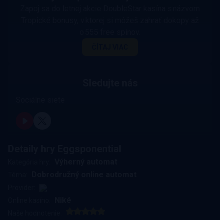
Zapoj sa do letnej akcie DoubleStar kasína s názvom
Tropické bonusy, v ktorej si môžeš zahrať dokopy až
o 555 free spinov.
ČÍTAJ VIAC
Sledujte nás
Sociálne siete
Detaily hry Eggsponential
Výherný automat
Kategória hry:
Dobrodružný online automat
Téma:
Provider:
Niké
Online kasíno:
Naše hodnotenie: