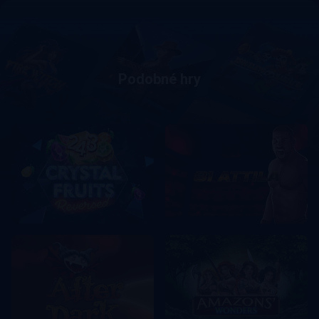
Podobné hry