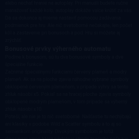
alebo nechať hranie na autoplay. Pri manuáli budete ručne
manažovať každé kolo, autoplay dokáže valce krútiť za vás.
Dá sa dokonca aj mierne nastaviť pomocou zadávania
podmienok pre hru. Ale nič svetoborné nečakajte, len počet
kôl a zastavenie pri bonusoch a pod. Hru si môžete aj
zrýchliť.
Bonusové prvky výherného automatu
Poďme k bonusom, sú tu dva bonusové symboly a dve
špeciálne funkcie.
Začnime špeciálnymi funkciami červený plameň a modrý
plameň. Ak sa na ploche zjavia náhodne vybrané symboly
obklopené červeným plameňom, v prípade výhry sa tento
zhluk násobí x5. Pokiaľ sa na hracej ploche zjavia symboly
obklopené modrým plameňom, v tom prípade sa výherný
zhluk násobí x10.
Poteší, ale nie je to nič svetoborné. Našťastie tu nechýbajú
ani klasiky v podobe Wild a Scatter symbolu a to aj so
semienkom originality. Divokým symbolom je totiž
dinosaurie vajce, ktorá nájdete v strede hracieho poľa a je