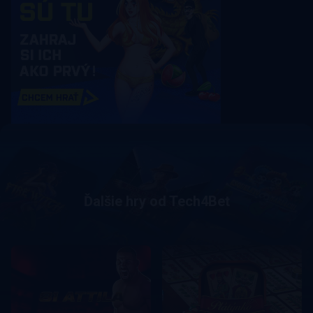
Ďalšie hry od Tech4Bet