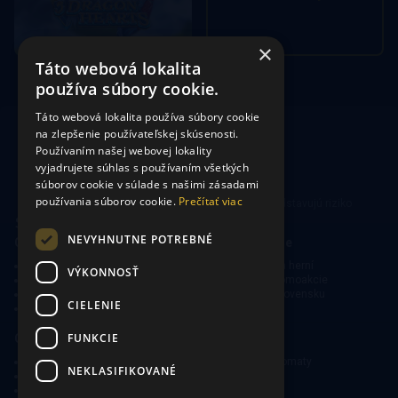
×
Táto webová lokalita
používa súbory cookie.
Táto webová lokalita používa súbory cookie
na zlepšenie používateľskej skúsenosti.
Používaním našej webovej lokality
vyjadrujete súhlas s používaním všetkých
súborov cookie v súlade s našimi zásadami
používania súborov cookie.
Prečítať viac
Hrajte zodpovedne. Hazardné hry predstavujú riziko
vysokých finančných strát.
NEVYHNUTNE POTREBNÉ
CasinoSearch
Kasína a herne
O nás
Mapa kasín a herní
VÝKONNOSŤ
Zodpovedné hranie
Bonusy a promoakcie
Ochrana súkromia
O hraní na Slovensku
CIELENIE
Obmedzená zodpovednosť
FUNKCIE
Online kasína
Kasínové hry
Obľúbené slovenské kasína
Výherné automaty
NEKLASIFIKOVANÉ
Kasínové bonusy
Ruleta
Free spiny v kasínach
Poker