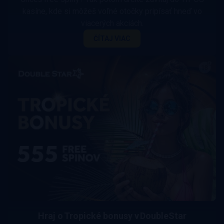
kasíne, kde si môžeš voľné otočky pripísať hneď vo
viacerých akciách.
ČÍTAJ VIAC
Hraj o Tropické bonusy v DoubleStar