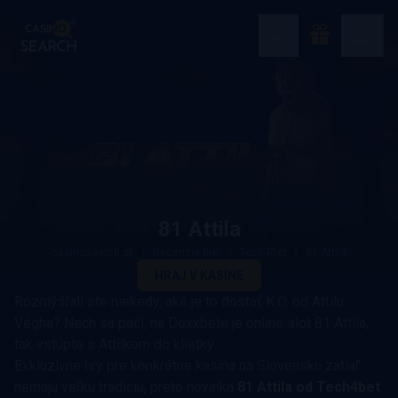
81 Attila
casinosearch.sk
Recenzie hier
Tech4Bet
81 Attila
HRAJ V KASÍNE
Rozmýšľali ste niekedy, aké je to dostať K.O. od Attilu
Végha? Nech sa páči, na Doxxbete je online slot 81 Attila,
tak vstúpte s Attilkom do klietky.
Exkluzívne hry pre konkrétne kasína na Slovensku zatiaľ
nemajú veľkú tradíciu, preto novinka
81 Attila od Tech4bet