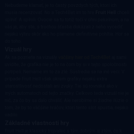
Nebudeme klamať, je to častý povzdych tých, ktorí ich
musia recenzovať. No a Tech4Bet im to hre
Fruit Hell
chceli
splniť. A splnili. Ovocie sa tu totiž točí v ohni pekelnom, a na
vás je, aby ste, s trochou šťastia dokázali z neho vycediť
nejakú výhru skôr ako ho plamene definitívne pohltia. Hor sa
do toho.
Vizuál hry
Ak sa pozriete na vizuály
väčšiny hier od Tech4Bet
aj sami
uvidíte, že grafika nie je to na čom by si v tejto spoločnosti
potrpeli. Nemáme im to za zlé. Sústredia sa na iné veci. V
prípade Fruit Hell však okrem grafiky nejakú extra
starostlivosť nedostali ani zvuky. Tie sú rovnaké ako v
iných automatoch od tejto značky. Celkovo teda vizuál nie je
nič, za čo by sa dalo chváliť. Ale nerobíme si žiadne ilúzie o
tom, že by to väčšine hráčov, ktorí tento slot spustia, nejako
vadilo.
Základné vlastnosti hry
Fruit Hell je klasický trojvalec s tým dobrým aj zlým, čo k