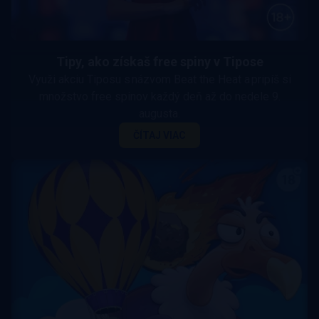
Tipy, ako získaš free spiny v Tipose
Využi akciu Tiposu s názvom Beat the Heat a pripíš si
množstvo free spinov každý deň až do nedele 9.
augusta.
ČÍTAJ VIAC