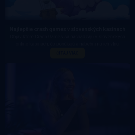
Najlepšie crash games v slovenských kasínach
Objav ktoré Crash Games sa nachádzajú v slovenských
online kasínach, čo ponúkajú a nabehni na ich vlnu.
ČÍTAJ VIAC