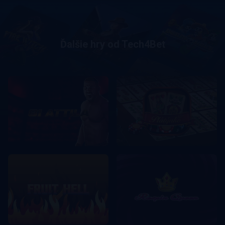
Ďalšie hry od Tech4Bet