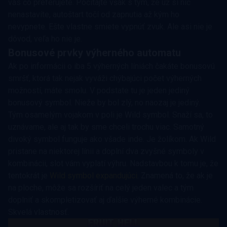
vás čo preferujete. Počítajte však s tým, že už si nič
nenastavíte, autoštart točí od zapnutia až kým ho
nevypnete. Ešte vlastne smiete vypnúť zvuk. Ale asi nie je
dôvod, veľa ho nie je.
Bonusové prvky výherného automatu
Ak po informácii o iba 5 výherných líniách čakáte bonusovú
smršť, ktorá tak nejak vyváži chýbajúci počet výherných
možností, máte smolu. V podstate tu je jeden jediný
bonusový symbol. Nieže by bol zlý, no naozaj je jediný.
Tým osamelým vojakom v poli je Wild symbol. Snaží sa, to
uznávame, ale aj tak by sme chceli trochu viac. Samotný
divoký symbol funguje ako všade inde. Je žolíkom. Ak Wild
pristane na niektorej línii a doplní dva zvyšné symboly v
kombinácii, slot vám vyplatí výhru. Nadstavbou k tomu je, že
tentokrát je
Wild symbol expandujúci
. Znamená to, že ak je
na ploche, môže sa rozšíriť na celý jeden valec a tým
doplniť a skompletizovať aj ďalšie výherné kombinácie.
Skvelá vlastnosť.