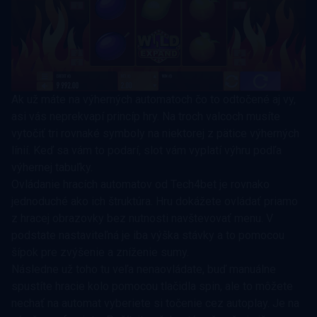
Ak už máte na výherných automatoch čo to odtočené aj vy,
asi vás neprekvapí princíp hry. Na troch valcoch musíte
vytočiť tri rovnaké symboly na niektorej z pätice výherných
línií. Keď sa vám to podarí, slot vám vyplatí výhru podľa
výhernej tabuľky.
Ovládanie hracích automatov od Tech4bet je rovnako
jednoduché ako ich štruktúra. Hru dokážete ovládať priamo
z hracej obrazovky bez nutnosti navštevovať menu. V
podstate nastaviteľná je iba výška stávky a to pomocou
šípok pre zvýšenie a zníženie sumy.
Následne už toho tu veľa nenaovládate, buď manuálne
spustíte hracie kolo pomocou tlačidla spin, ale to môžete
nechať na automat vyberiete si točenie cez autoplay. Je na