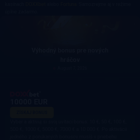
kasínach
DOXXbet
alebo
Fortuna
. Samozrejme aj v režime
úplne zadarmo.
Výhodný bonus pre nových
hráčov
August 7, 2026
10000 EUR
ZÍSKAJ BONUS
Vyber a aktivuj si svoj uvítací bonus: 10 €, 50 €, 100 €,
500 €, 1000 €, 5000 €, 7000 € a 10 000 €. Po aktivácii
jedného z ponúkaných bonusov musíš v priebehu