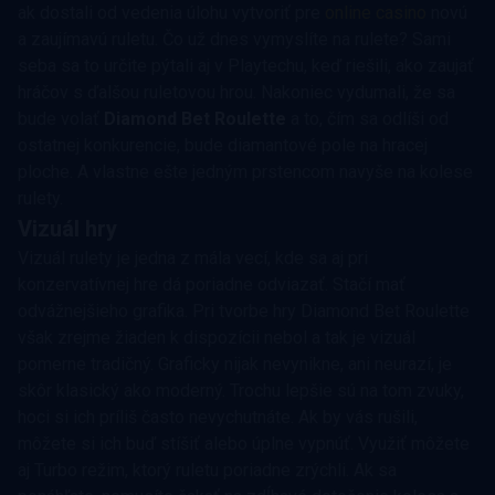
ak dostali od vedenia úlohu vytvoriť pre
online casino
novú
a zaujímavú ruletu. Čo už dnes vymyslíte na rulete? Sami
seba sa to určite pýtali aj v Playtechu, keď riešili, ako zaujať
hráčov s ďalšou ruletovou hrou. Nakoniec vydumali, že sa
bude volať
Diamond Bet Roulette
a to, čím sa odlíši od
ostatnej konkurencie, bude diamantové pole na hracej
ploche. A vlastne ešte jedným prstencom navyše na kolese
rulety.
Vizuál hry
Vizuál rulety je jedna z mála vecí, kde sa aj pri
konzervatívnej hre dá poriadne odviazať. Stačí mať
odvážnejšieho grafika. Pri tvorbe hry Diamond Bet Roulette
však zrejme žiaden k dispozícii nebol a tak je vizuál
pomerne tradičný. Graficky nijak nevynikne, ani neurazí, je
skôr klasický ako moderný. Trochu lepšie sú na tom zvuky,
hoci si ich príliš často nevychutnáte. Ak by vás rušili,
môžete si ich buď stíšiť alebo úplne vypnúť. Využiť môžete
aj Turbo režim, ktorý ruletu poriadne zrýchli. Ak sa