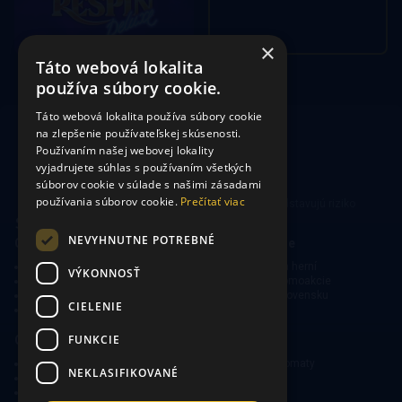
×
Táto webová lokalita
používa súbory cookie.
Táto webová lokalita používa súbory cookie
na zlepšenie používateľskej skúsenosti.
Používaním našej webovej lokality
vyjadrujete súhlas s používaním všetkých
súborov cookie v súlade s našimi zásadami
používania súborov cookie.
Prečítať viac
Hrajte zodpovedne. Hazardné hry predstavujú riziko
vysokých finančných strát.
NEVYHNUTNE POTREBNÉ
CasinoSearch
Kasína a herne
O nás
Mapa kasín a herní
VÝKONNOSŤ
Zodpovedné hranie
Bonusy a promoakcie
Ochrana súkromia
O hraní na Slovensku
CIELENIE
Obmedzená zodpovednosť
FUNKCIE
Online kasína
Kasínové hry
Obľúbené slovenské kasína
Výherné automaty
NEKLASIFIKOVANÉ
Kasínové bonusy
Ruleta
Free spiny v kasínach
Poker