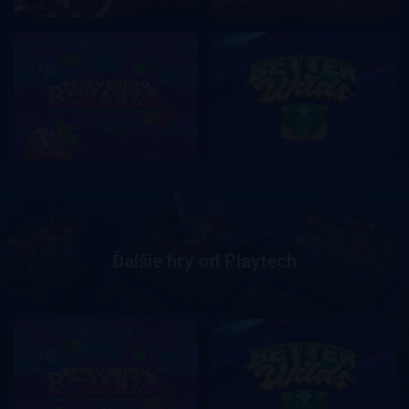
Ďalšie hry od Playtech