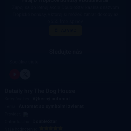
Hraj o Tropické bonusy v DoubleStar
Zapoj sa do letnej akcie DoubleStar kasína s názvom
Tropické bonusy, v ktorej si môžeš zahrať dokopy až
o 555 free spinov.
ČÍTAJ VIAC
Sledujte nás
Sociálne siete
Detaily hry The Dog House
Výherný automat
Kategória hry:
Automat so symbolmi zvierat
Téma:
Provider:
DoubleStar
Online kasíno:
Naše hodnotenie: