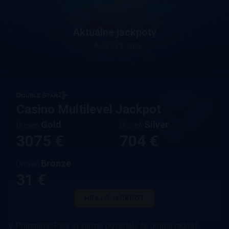
Aktuálne jackpoty
August 8, 2026
Casino Multilevel Jackpot
Gold
Silver
Úroveň
Úroveň
3075 €
704 €
Bronze
Úroveň
31 €
HRAJ O JACKPOT
V Pragmatic Play si zjavne povedali, že urobia radosť