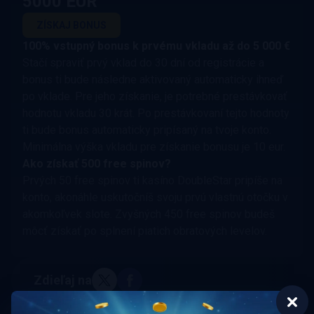
5000 EUR
ZÍSKAJ BONUS
100% vstupný bonus k prvému vkladu až do 5 000 €
Stačí spraviť prvý vklad do 30 dní od registrácie a
bonus ti bude následne aktivovaný automaticky ihneď
po vklade. Pre jeho získanie, je potrebné prestávkovať
hodnotu vkladu 30 krát. Po prestávkovaní tejto hodnoty
ti bude bonus automaticky pripísaný na tvoje konto.
Minimálna výška vkladu pre získanie bonusu je 10 eur.
Ako získať 500 free spinov?
Prvých 50 free spinov ti kasíno DoubleStar pripíše na
konto, akonáhle uskutočníš svoju prvú vlastnú otočku v
akomkoľvek slote. Zvyšných 450 free spinov budeš
môcť získať po splnení piatich obratových levelov.
Zdieľaj na