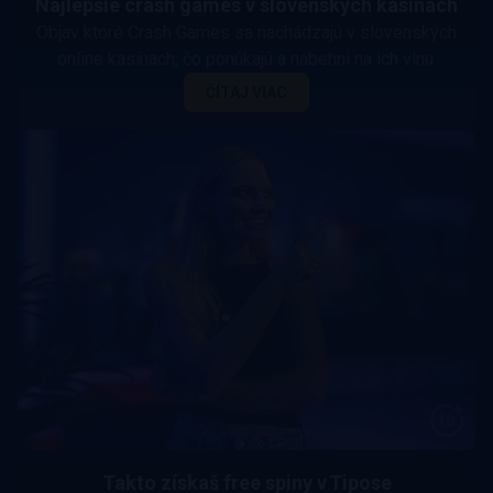
Najlepšie crash games v slovenských kasínach
Objav ktoré Crash Games sa nachádzajú v slovenských
online kasínach, čo ponúkajú a nabehni na ich vlnu.
ČÍTAJ VIAC
Takto získaš free spiny v Tipose