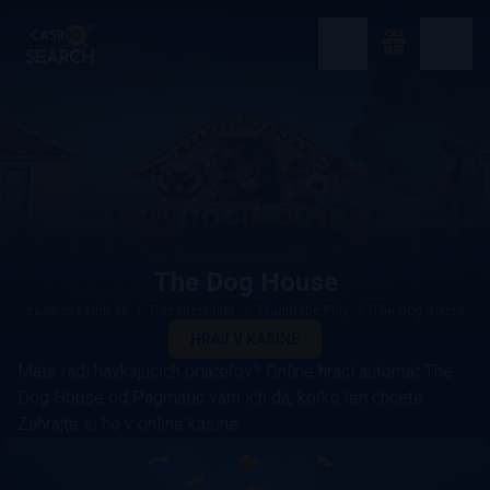
The Dog House
casinosearch.sk
Recenzie hier
Pragmatic Play
The Dog House
HRAJ V KASÍNE
Máte radi havkajúcich priateľov? Online hrací automat The
Dog House od Pagmatic vám ich dá, koľko len chcete.
Zahrajte si ho v online kasíne.