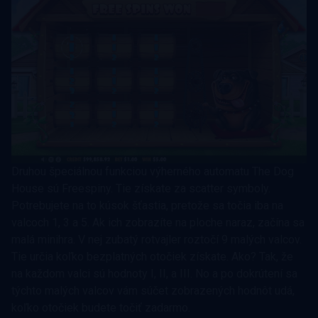
Druhou špeciálnou funkciou výherného automatu The Dog
House sú Freespiny. Tie získate za scatter symboly.
Potrebujete na to kúsok šťastia, pretože sa točia iba na
valcoch 1, 3 a 5. Ak ich zobrazíte na ploche naraz, začína sa
malá minihra. V nej zubatý rotvajler roztočí 9 malých valcov.
Tie určia koľko bezplatných otočiek získate. Ako? Tak, že
na každom valci sú hodnoty I, II, a III. No a po dokrútení sa
týchto malých valcov vám súčet zobrazených hodnôt udá,
koľko otočiek budete točiť zadarmo.