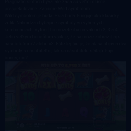
Pragmatic slotoch býva, ale zasa sú veľmi slušne
prešpekulované. Začnime Wild symbolom.
Wild symbolom je búda. Psia búda. Funguje ako klasický
žolík. Nahrádza chýbajúce symboly vo výherných
kombináciách. Vytočiť ho môžete iba na valcoch 2, 3 a 4.
Jeho veľkým benefitom však je, že sa môže zobraziť aj s
násobiteľmi x2 alebo x3. Ešte lepšie je, že ak sa objavia dva
symboly s násobiteľmi, tak sa násobitele sčítajú. Fajn
bonus, nie?