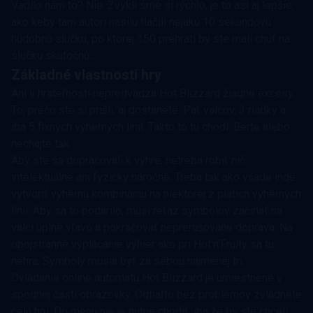
Vadilo nám to? Nie. Zvykli sme si rýchlo, je to asi aj lepšie,
ako keby tam autori nasilu tlačili nejakú 10 sekundovú
hudobnú slučku, po ktorej 150 prehratí by ste mali chuť na
slučku skutočnú...
Základné vlastnosti hry
Ani v hrateľnosti nepredvádza Hot Blizzard žiadne excesy.
To, prečo ste si prišli, aj dostanete. Päť valcov, 3 riadky a
iba 5 fixných výherných línií. Takto to tu chodí. Berte alebo
nechajte tak.
Aby ste sa dopracovali k výhre, netreba robiť nič
intelektuálne ani fyzicky náročné. Treba tak ako všade inde
vytvoriť výhernú kombináciu na niektorej z piatich výherných
línií. Aby sa to podarilo, musí reťaz symbolov začínať na
valci úplne vľavo a pokračovať neprerušovane doprava. Na
obojstranné vyplácanie výhier ako pri
Hot'n'Fruity
sa tu
nehrá. Symboly musia byť za sebou najmenej tri.
Ovládanie online automatu Hot Blizzard je umiestnené v
spodnej časti obrazovky. Odtiaľto bez problémov zvládnete
celú hru. Do menu nie je nutné chodiť, iba že by ste chceli