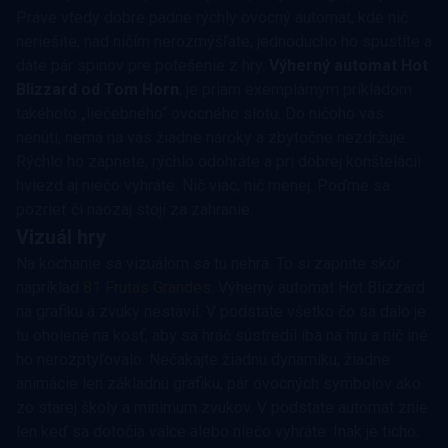
Práve vtedy dobre padne rýchly ovocný automat, kde nič
neriešite, nad ničím nerozmýšľate, jednoducho ho spustíte a
dáte pár spinov pre potešenie z hry.
Výherný automat Hot
Blizzard od Tom Horn
, je priam exemplárnym príkladom
takéhoto „liečebného“ ovocného slotu. Do ničoho vás
nenúti, nemá na vás žiadne nároky a zbytočne nezdržuje.
Rýchlo ho zapnete, rýchlo odohráte a pri dobrej konštelácii
hviezd aj niečo vyhráte. Nič viac, nič menej. Poďme sa
pozrieť či naozaj stojí za zahranie.
Vizuál hry
Na kochanie sa vizuálom sa tu nehrá. To si zapnite skôr
napríklad
81 Frutas Grandes
. Výherný automat Hot Blizzard
na grafiku a zvuky nestavil. V podstate všetko čo sa dalo je
tu oholené na kosť, aby sa hráč sústredil iba na hru a nič iné
ho nerozptyľovalo. Nečakajte žiadnu dynamiku, žiadne
animácie len základnú grafiku, pár ovocných symbolov ako
zo starej školy a minimum zvukov. V podstate automat znie
len keď sa dotočia valce alebo niečo vyhráte. Inak je ticho.