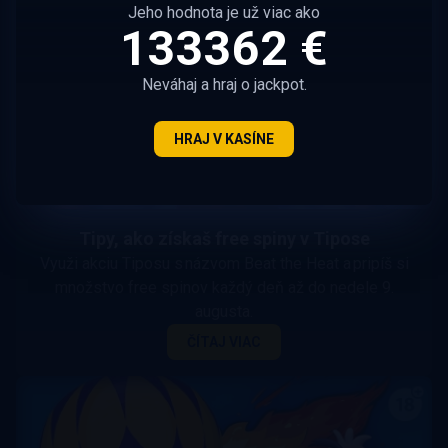
Jeho hodnota je už viac ako
133362 €
Neváhaj a hraj o jackpot.
HRAJ V KASÍNE
Tipy, ako získaš free spiny v Tipose
Využi akciu Tiposu s názvom Beat the Heat a pripíš si
množstvo free spinov každý deň až do nedele 9.
augusta.
ČÍTAJ VIAC