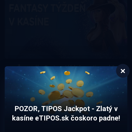
Čo ponúka Fantasy týždeň na etipos.sk?
Online kasíno eTIPOS.sk ponúka hráčom možnosť
získať počas bonusových týždňov až 100 pretočení
zadarmo po splnení jednoduchých podmienok.
ČÍTAJ VIAC
POZOR, TIPOS Jackpot - Zlatý v
kasíne eTIPOS.sk čoskoro padne!