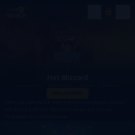
Hot Blizzard
casinosearch.sk
Recenzie hier
Tom Horn
Hot Blizzard
HRAJ V KASÍNE
Máte radi jednoduché sloty s dobrou bonusovou výbavou?
Hot Blizzard od Tom Horn je kúsok ako šitý pre vás.
Vyskúšajte ho v online kasíne.