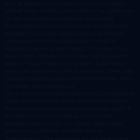
ktorý as zobrazuje iba na valcoch 2,3 a 4 pričom dokáže
nahradiť všetky symboly (okrem scatterov) na výplatnej línii
tak, aby sa z nevýhernej kombinácie stala výherná.
Scatter symbol má formu zlatej hviezdy a budete ho mať
najradšej. Tri a viac jeho zobrazení kdekoľvek na hracej
ploche vás pošle do Free Spinov. Za tri hviezdy 10
bezplatných spinov, za štyri hviezdy 20 free spinov a za
päticu Scatter symbolov vám pristane hneď 30 pretočení
zadarmo. Slušné. Navyše to nie je všetko. Každá líniová
výhra počas freespinov je ešte strojnásobená. Taktiež platí,
že počas bezplatných spinov môžete vytočiť ďalšie. Nám
to príde ako veľmi dobré bonusy.
Ešte je tu aj možnosť využiť funkciu Riziko (čiže Gamble) po
každej dosiahnutej výhre. Platí to síce iba pri manuálnom
točení valcov, ale to nie je nič, čo by ste nevedeli prežiť. Aj
pri Gamble sú pravidlá rovnaké ako v iných online
automatoch nielen od
Tom Horn
. Musíte uhádnuť farbu
otočenej karty. Uhádnete, dostanete násobok
predchádzajúcej výhry, neuhádnete a o celú sumu prídete.