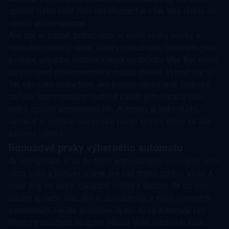
spustiť Turbo mód. Slot Hot Blizzard je však taký rýchly, že
vám to ani nenapadne.
Aby ste si zahrali, potrebujete si zvoliť výšku stávky a
následne roztočiť valce. Stávky manažujete tlačidlami plus
a mínus, prípadne môžete kliknúť na tlačidlo Max Bet, ktoré
za vás hneď staví maximálnu možnú stávku. Vybrali ste si?
Tak vás čaká voľba toho, ako budete chcieť hrať. Buď cez
tlačidlo Spin manuálne roztočiť každé jedno hracie kolo
alebo spustiť automatickú hru. Autoplay je jednoduchý,
nastaviť si môžete maximálne počet spinov, ktoré za vás
automat odohrá.
Bonusové prvky výherného automatu
Ak rozmýšľate, či sa do tohto jednoduchého ovocného retro
slotu vošli aj bonusy, máme pre vás dobrú správu. Vošli. A
hneď dva, tie úplne základné – Wild a Scatter. Ak od nich
čakáte aj niečo viac, ako to čo robievajú v iných ovocných
automatoch, čakáte zbytočne. Aj oni sú na automate Hot
Blizzard ohlodané na úplný základ. Wild symbol je žolík,