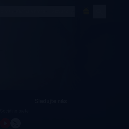
 o hraní
Kasína a herne
Slovensky
Sledujte nás
Sociálne siete