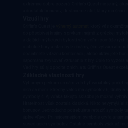
extrémne dobre pozerá. Griffin’s Quest nie je iný, a k
a dostatok bonusov, dostaneme slot, ktorý má šancu z
Vizuál hry
Griffin's Quest je
výherný automat
, ktorý vás okamžit
do pôsobivej krajiny s prvkami najmä z gréckej mytol
a ďalších mýtických bytostí vám veľmi pomôže rýchlo
mohutné hory a starobylé chrámy, čím vytvára atmosf
dosiahnete víťaznú kombináciu, alebo aktivujete bonu
napomáha zvyšovať vzrušenie z hry. Celé to vyzerá a
Veď hry sú aj o pocite z nich, a tu Griffin’s Quest excelu
Základné vlastnosti hry
Výborným prvkom sa nám zdá byť variabilný počet sy
nich sa mení. Stredný valec má symbolov 6, druhý a št
symboly 4. Aj vďaka takejto skladbe je možné vyhráva
Hrateľnosť však zostala klasická. Nikto nevymýšľal ži
bonusov. Jednoducho potrebujete reťaziť symboly tak
úplne vľavo. Pri najcennejšom symbole gryfa a najmen
susediacich symbolov. Ostatné symboly však už musia