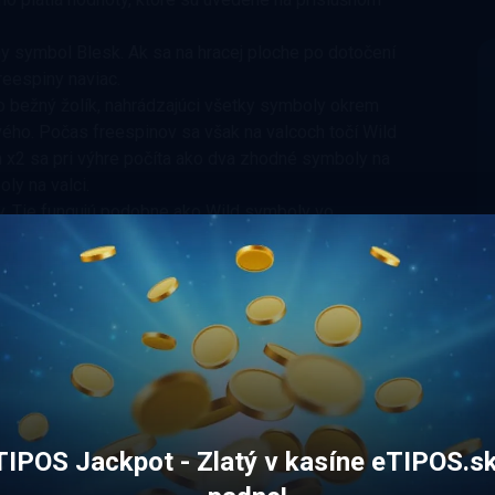
ny symbol Blesk. Ak sa na hracej ploche po dotočení
reespiny naviac.
o bežný žolík, nahrádzajúci všetky symboly okrem
vého. Počas freespinov sa však na valcoch točí Wild
 x2 sa pri výhre počíta ako dva zhodné symboly na
ly na valci.
y. Tie fungujú podobne ako Wild symboly vo
é. Takéto symboly sa potom počítajú ako 2 alebo 3
ili výhru.
ť si freesiny kúpiť. Po kliknutí na tlačidlo Hyper Bonus
r. Cena sa odvíja od vašej aktuálnej stávky. V
ariantov freespinov, pričom každý variant sa líši nielen
symbolu.
 kolesa rozdeleného na dve polovice (zelená piková
 sa žltá šípka nad kolesom po roztočení zastaví práve
IPOS Jackpot - Zlatý v kasíne eTIPOS.s