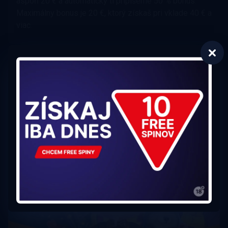
aspoň 20 € a automaticky ti pripíšeme 50 % bonus.
Maximálny bonus je 20 €, ktorý získaš pri vklade 40 € a
viac.
Zdieľaj na
Čo hrať
August 10, 2026