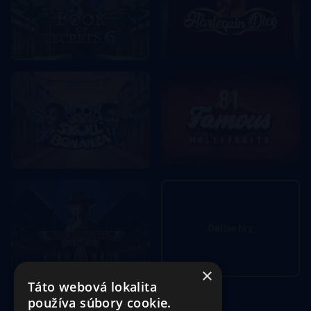
Ďalšie hry
×
Táto webová lokalita
používa súbory cookie.