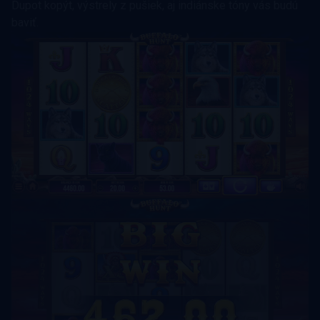
Dupot kopýt, výstrely z pušiek, aj indiánske tóny vás budú
baviť.