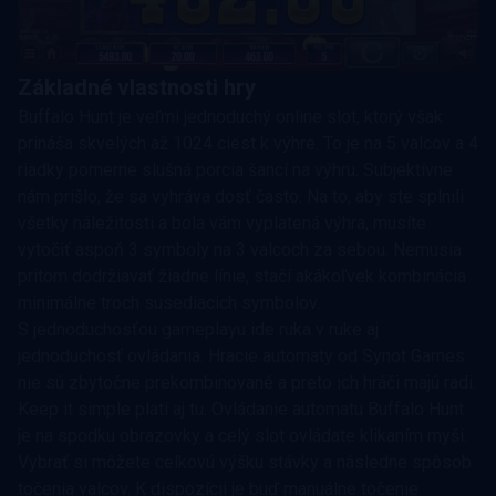
Základné vlastnosti hry
Buffalo Hunt je veľmi jednoduchý online slot, ktorý však
prináša skvelých až 1024 ciest k výhre. To je na 5 valcov a 4
riadky pomerne slušná porcia šancí na výhru. Subjektívne
nám prišlo, že sa vyhráva dosť často. Na to, aby ste splnili
všetky náležitosti a bola vám vyplatená výhra, musíte
vytočiť aspoň 3 symboly na 3 valcoch za sebou. Nemusia
pritom dodržiavať žiadne línie, stačí akákoľvek kombinácia
minimálne troch susediacich symbolov.
S jednoduchosťou gameplayu ide ruka v ruke aj
jednoduchosť ovládania. Hracie automaty od Synot Games
nie sú zbytočne prekombinované a preto ich hráči majú radi.
Keep it simple platí aj tu. Ovládanie automatu Buffalo Hunt
je na spodku obrazovky a celý slot ovládate klikaním myši.
Vybrať si môžete celkovú výšku stávky a následne spôsob
točenia valcov. K dispozícii je buď manuálne točenie