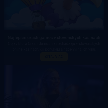
Najlepšie crash games v slovenských kasínach
Objav ktoré Crash Games sa nachádzajú v slovenských
online kasínach, čo ponúkajú a nabehni na ich vlnu.
ČÍTAJ VIAC