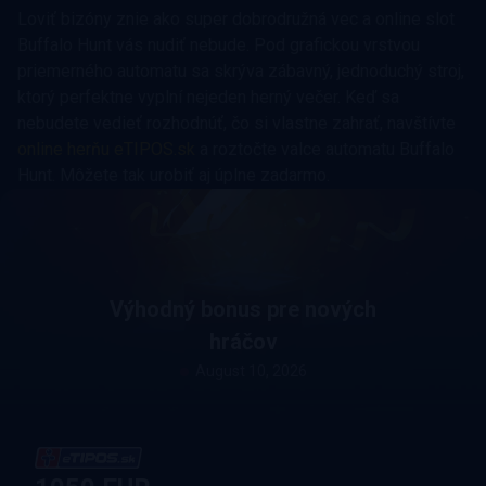
Loviť bizóny znie ako super dobrodružná vec a online slot
Buffalo Hunt vás nudiť nebude. Pod grafickou vrstvou
priemerného automatu sa skrýva zábavný, jednoduchý stroj,
ktorý perfektne vyplní nejeden herný večer. Keď sa
nebudete vedieť rozhodnúť, čo si vlastne zahrať, navštívte
online herňu eTIPOS.sk
a roztočte valce automatu Buffalo
Hunt. Môžete tak urobiť aj úplne zadarmo.
Výhodný bonus pre nových
hráčov
August 10, 2026