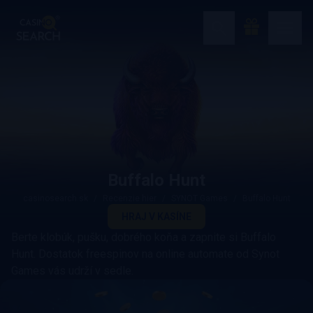
Buffalo Hunt
casinosearch.sk
Recenzie hier
SYNOT Games
Buffalo Hunt
HRAJ V KASÍNE
Berte klobúk, pušku, dobrého koňa a zapnite si Buffalo
Hunt. Dostatok freespinov na online automate od Synot
Games vás udrží v sedle.