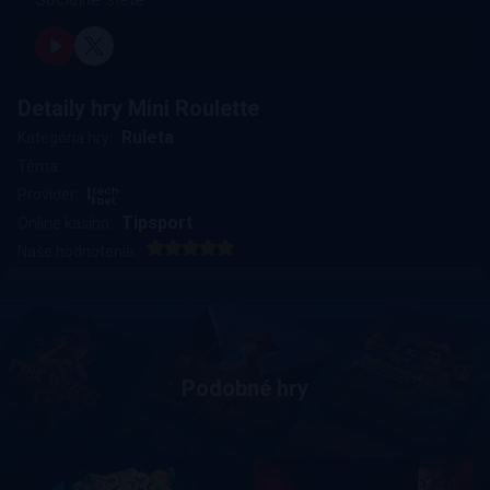
Detaily hry Mini Roulette
Ruleta
Kategória hry:
Téma:
Provider:
Tipsport
Online kasíno:
Naše hodnotenie:
Podobné hry