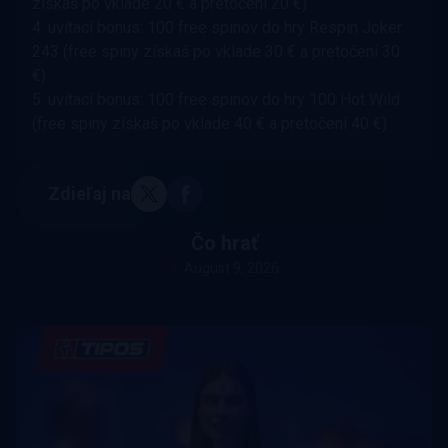
získaš po vklade 20 € a pretočení 20 €)
4. uvítací bonus: 100 free spinov do hry Respin Joker
243 (free spiny získaš po vklade 30 € a pretočení 30
€)
5. uvítací bonus: 100 free spinov do hry 100 Hot Wild
(free spiny získaš po vklade 40 € a pretočení 40 €)
Zdieľaj na
Čo hrať
August 9, 2026