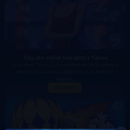
Tipy, ako získaš free spiny v Tipose
Využi akciu Tiposu s názvom Beat the Heat a pripíš si
množstvo free spinov každý deň až do nedele 9.
augusta.
ČÍTAJ VIAC