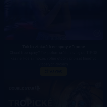
Takto získaš free spiny v Tipose
Chceš free spiny? Tak potom určite zavítaj do TIPOS
kasíne, kde si môžeš voľné otočky pripísať hneď vo
viacerých akciách.
ČÍTAJ VIAC