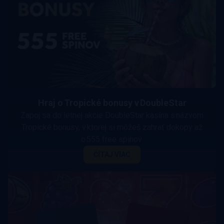
Hraj o Tropické bonusy v DoubleStar
Zapoj sa do letnej akcie DoubleStar kasína s názvom
Tropické bonusy, v ktorej si môžeš zahrať dokopy až
o 555 free spinov.
ČÍTAJ VIAC