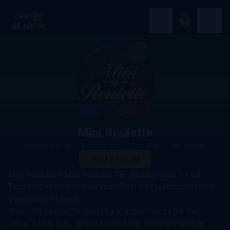
Mini Roulette
casinosearch.sk
Recenzie hier
Tech4Bet
Mini Roulette
HRAJ V KASÍNE
Mini Roulette a Mini Roulette VIP sú zaujímavé hry od
Tech4bet, ktoré ponúkajú zmenšenú verziu klasickej rulety.
Vyskúšajte v kasíne.
Sme toho názoru, že ruletu by si aspoň raz za rok mal
zahrať každý hráč. Je to kasínová hra, ktorá nestarne, a