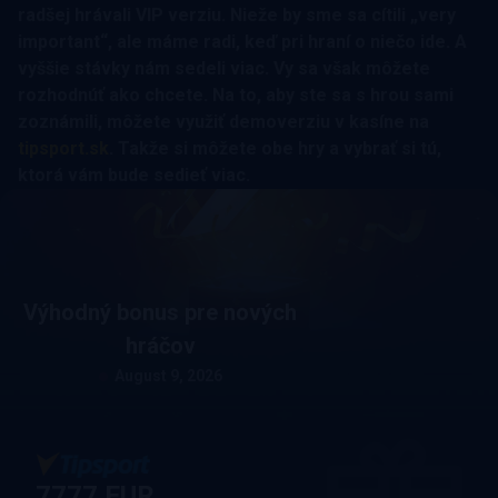
radšej hrávali VIP verziu. Nieže by sme sa cítili „very
important“, ale máme radi, keď pri hraní o niečo ide. A
vyššie stávky nám sedeli viac. Vy sa však môžete
rozhodnúť ako chcete. Na to, aby ste sa s hrou sami
zoznámili, môžete využiť demoverziu v kasíne na
tipsport.sk
. Takže si môžete obe hry a vybrať si tú,
ktorá vám bude sedieť viac.
Výhodný bonus pre nových
hráčov
August 9, 2026
7777 EUR