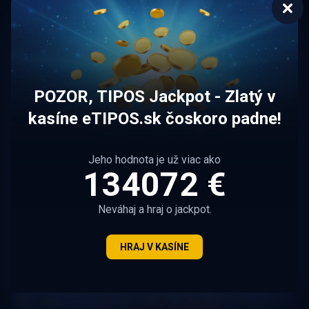
POZOR, TIPOS Jackpot - Zlatý v
kasíne eTIPOS.sk čoskoro padne!
Najlepšie crash games v slovenských kasínach
Jeho hodnota je už viac ako
Objav ktoré Crash Games sa nachádzajú v slovenských
134072 €
online kasínach, čo ponúkajú a nabehni na ich vlnu.
ČÍTAJ VIAC
Neváhaj a hraj o jackpot.
HRAJ V KASÍNE