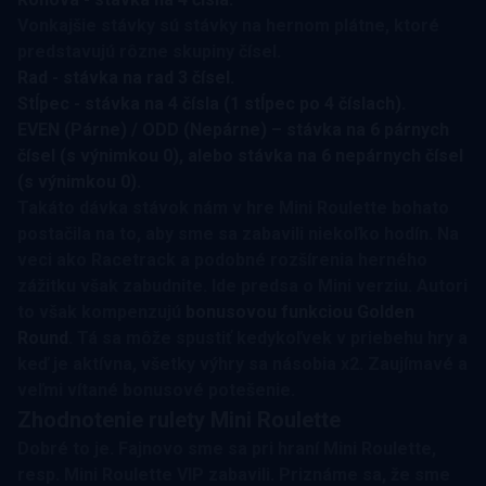
Vonkajšie stávky sú stávky na hernom plátne, ktoré
predstavujú rôzne skupiny čísel.
Rad - stávka na rad 3 čísel.
Stĺpec - stávka na 4 čísla (1 stĺpec po 4 číslach).
EVEN (Párne) / ODD (Nepárne) – stávka na 6 párnych
čísel (s výnimkou 0), alebo stávka na 6 nepárnych čísel
(s výnimkou 0).
Takáto dávka stávok nám v hre Mini Roulette bohato
postačila na to, aby sme sa zabavili niekoľko hodín. Na
veci ako Racetrack a podobné rozšírenia herného
zážitku však zabudnite. Ide predsa o Mini verziu. Autori
to však kompenzujú
bonusovou funkciou Golden
Round
. Tá sa môže spustiť kedykoľvek v priebehu hry a
keď je aktívna, všetky výhry sa násobia x2. Zaujímavé a
veľmi vítané bonusové potešenie.
Zhodnotenie rulety Mini Roulette
Dobré to je. Fajnovo sme sa pri hraní Mini Roulette,
resp. Mini Roulette VIP zabavili. Priznáme sa, že sme