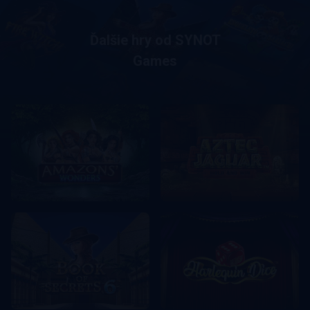
Ďalšie hry od SYNOT
Games