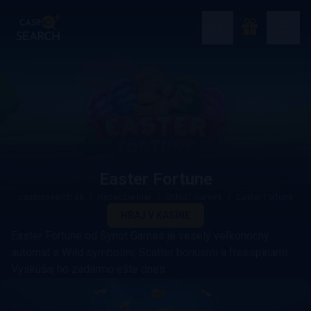
Easter Fortune
casinosearch.sk
Recenzie hier
SYNOT Games
Easter Fortune
HRAJ V KASÍNE
Easter Fortune od Synot Games je veselý veľkonočný
automat s Wild symbolmi, Scatter bonusmi a freespinami.
Vyskúšaj ho zadarmo ešte dnes