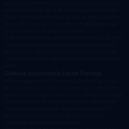
zasa prináša okamžitú výhru, a to aj vtedy, keď sa symboly
nezoradia na jednej línii. A ak sa objavia aspoň tri motýle
(ďalší Scatter symbol), môžeš sa tešiť na sériu freespinov.
Počas 10 freespinov sa tvoj celkový multiplikátor výhier
môže vyšplhať až do výšky 21-násobku.
A aby toho nebolo málo, ak máš odvahu, môžeš svoje výhry
ešte navýšiť cez tradičnú funkciu Gamble (Riziko). Stačí
uhádnuť farbu zakrytej karty a tvoja výhra sa zdvojnásobí.
Len pozor, ak netrafíš, výhra odletí rýchlejšie než motýlik z
valcov.
Celkové zhodnotenie Easter Fortune
Výherný automat Easter Fortune je presne ten typ slotu,
ktorý si s radosťou roztočíš, keď máš chuť na jednoduchú
zábavu s príjemnou jarnou atmosférou. Graficky je vydarený,
bonusové funkcie sú dostatočne pestré a dokážu držať
tvoju pozornosť pekne dlho. Nie je to síce automat, z
ktorého by si padol na zadok, ale ak hľadáš niečo
oddychové, určite stojí za vyskúšanie.