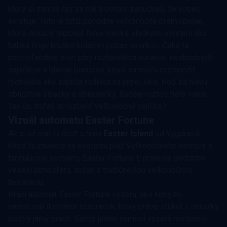
ktorý si zahráš raz za rok a potom zabudneš, že vôbec
existuje. Toto je totiž poriadne veľkonočné prekvapenie,
ktoré dokáže napchať tvoje vrecká sladkými výhrami ako
babka tvoje bruško koláčmi počas sviatkov. Čaká ťa
pestrofarebný svet plný roztomilých kuriatok, nezbedných
zajačikov a hlavne bonusov, ktoré sa môžu rozmnožiť
rýchlejšie ako zajačia rodinka na jarnej lúke. Hoď za hlavu
obligátne šibačky a oblievačky. Radšej roztoč tieto valce.
Tak čo, trúfaš si rozbaliť veľkonočné vajíčko?
Vizuál automatu Easter Fortune
Ak si už mal tú česť s hrou
Easter Island
od Yggdrasil,
ktorá ťa zavedie na exotickú pláž Veľkonočného ostrova s
tancujúcimi sochami, Easter Fortune ti prinesie podobne
veselú atmosféru, avšak s tradičnejšou veľkonočnou
tematikou.
Hrací automat Easter Fortune vyzerá, ako keby ho
namaľoval ilustrátor rozprávok, ktorý práve sfúkol z ceruzky
pestrý jarný prach. Každý jeden symbol vyzerá roztomilo.