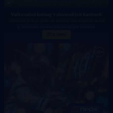
Veľkonočné bonusy v slovenských kasínach
Veľká noc je tu, a spolu so šibačmi nám klopú na dvere
aj slovenské kasína plné parádnych bonusov.
ČÍTAJ VIAC