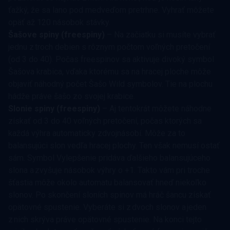
ťažký, že sa lano pod medveďom pretrhne. Vyhrať môžete
opäť až 120 násobok stávky.
Šašove spiny (freespiny)
– Na začiatku si musíte vybrať
jednu z troch debien s rôznym počtom voľných pretočení
(od 3 do 40). Počas freespinov sa aktivuje divoký symbol
Šašova krabica, vďaka ktorému sa na hracej ploche môže
objaviť náhodný počet Šašo Wild symbolov. Tie na plochu
hádže práve šašo zo svojej krabice.
Slonie spiny (freespiny)
– Aj tentokrát môžete náhodne
získať od 3 do 40 voľných pretočení, počas ktorých sa
každá výhra automaticky zdvojnásobí. Môže za to
balansujúci slon vedľa hracej plochy. Ten však nemusí ostať
sám. Symbol Vylepšenie pridáva ďalšieho balansujúceho
slona a zvyšuje násobok výhry o +1. Takto vám pri troche
šťastia môže okolo automatu balansovať hneď niekoľko
slonov. Po skončení sloních spinov má hráč šancu získať
opätovné spustenie. Vyberáte si z dvoch slonov a jeden
z nich skrýva práve opätovné spustenie. Na konci tejto