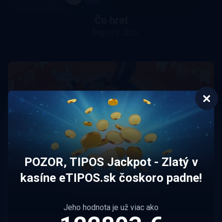
Čo hrať
August 6, 2026
POZOR, TIPOS Jackpot - Zlatý v
kasíne eTIPOS.sk čoskoro padne!
Jeho hodnota je už viac ako
Leto rozpália novinky vo Svete hier od Niké