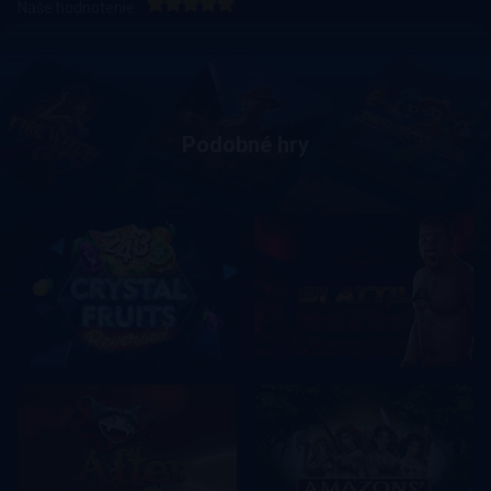
Naše hodnotenie:
Podobné hry