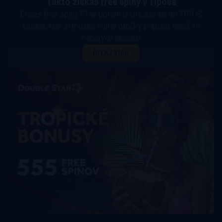
Takto získaš free spiny v Tipose
Chceš free spiny? Tak potom určite zavítaj do TIPOS
kasíne, kde si môžeš voľné otočky pripísať hneď vo
viacerých akciách.
ČÍTAJ VIAC