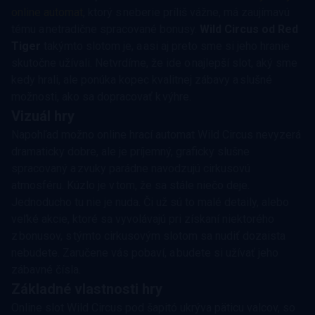
online automat
, ktorý s neberie príliš vážne, má zaujímavú
tému a netradične spracované bonusy.
Wild Circus od Red
Tiger
takýmto slotom je, a asi aj preto sme si jeho hranie
skutočne užívali. Netvrdíme, že ide o najlepší slot, aký sme
kedy hrali, ale ponúka kopec kvalitnej zábavy a slušné
možnosti, ako sa dopracovať k výhre.
Vizuál hry
Napohľad možno online hrací automat Wild Circus nevyzerá
dramaticky dobre, ale je príjemný, graficky slušne
spracovaný a zvuky parádne navodzujú cirkusovú
atmosféru. Kúzlo je v tom, že sa stále niečo deje.
Jednoducho tu nie je nuda. Či už sú to malé detaily, alebo
veľké akcie, ktoré sa vyvolávajú pri získaní niektorého
z bonusov, s týmto cirkusovým slotom sa nudiť dozaista
nebudete. Zaručene vás pobaví, a budete si užívať jeho
zábavné čísla.
Základné vlastnosti hry
Online slot Wild Circus pod šapitó ukrýva päticu valcov, so