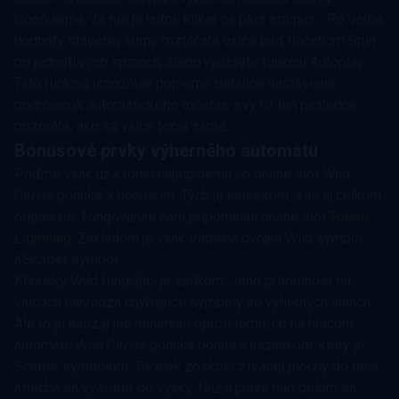
Oceňujeme, že nie je nutné klikať na plus a mínus... Po voľbe
hodnoty stavenej sumy roztáčate valce buď tlačidlom Spin
po jednotlivých spinoch, alebo využijete funkciu Autoplay.
Táto funkcia umožňuje pomerne detailné nastavenie
podmienok automatického točenia, a vy už len následne
pozeráte, ako sa valce točia samé.
Bonusové prvky výherného automatu
Poďme však už k tomu najlepšiemu čo online slot Wild
Circus ponúka, k bonusom. Tých je neúrekom, a sú aj celkom
originálne. Fungovaním nám pripomínali online slot
Totem
Lightning
. Základom je však tradičná dvojka Wild symbol
a Scatter symbol.
Klasický Wild fungujúci je žolíkom. Jeho prítomnosť na
valcoch nahrádza chýbajúce symboly vo výherných líniách.
Ale to je naozaj len minimum oproti tomu, čo na hracom
automate Wild Circus ponúka bonus s tučniakom, ktorý je
Scatter symbolom. Tučniak zoskočí z hracej plochy do dela
a nechá sa vystreliť do výšky. Nuž a práve nad delom sa