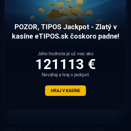
a tento názov vám zrejme bude povedomý. Áno, ide
o nadstavbu
legendárnej hry Book of Secrets
od Synotu,
akurát v tomto prípade má táto hra ako už z názvu vyplýva
až 6 valcov. Book of Secrets 6 má rovnako ako jeho
POZOR, TIPOS Jackpot - Zlatý v
predchodca 3 riadky a výherný spin tu zaznamenáte, ak
kasíne eTIPOS.sk čoskoro padne!
vytvoríte výhernú kombináciu na niektorej z 10 fixných
výherných línií. Vizuálne je tento slot prakticky totožný
s predchádzajúcou verziou. Rovnako je to aj v prípade
Jeho hodnota je už viac ako
121113 €
bežných symbolov a na valcoch sa tak budete stretávať
s kartovými znakmi, egyptskými symbolmi a archeologičkou
Ivy. Špeciálne funkcie má v automate Book of Secrets 6 na
Neváhaj a hraj o jackpot.
starosti taktiež symbol knihy, ktorý je Wild aj Scatter
symbolom zároveň. To znamená, že buď dokáže nahrádzať
HRAJ V KASÍNE
chýbajúce symboly do výhernej kombinácie alebo po jeho
vytočení aspoň na troch valcoch si budete môcť zahrať hru
s pretočeniami zadarmo, pred ktorou sa ešte náhodne
vyberie jeden symbol, ktorý bude vo free spinoch vždy
expandovať. Tak čo, dáte prednosť predchádzajúcej verzii
alebo sa rovno vrhnete na túto 6-valcovú novinku?