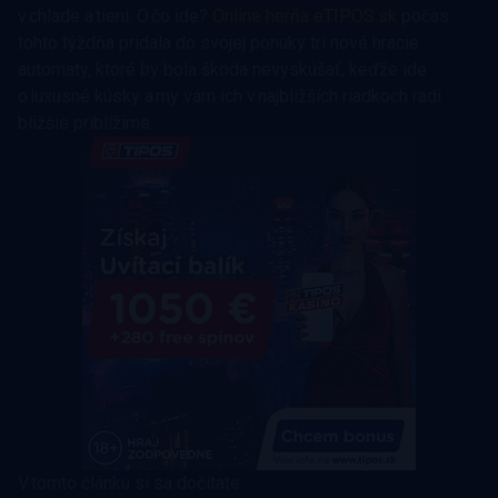
v chlade a tieni. O čo ide?
Online herňa eTIPOS.sk
počas
tohto týždňa pridala do svojej ponuky tri nové hracie
automaty, ktoré by bola škoda nevyskúšať, keďže ide
o luxusné kúsky a my vám ich v najbližších riadkoch radi
bližšie priblížime.
V tomto článku si sa dočítate: