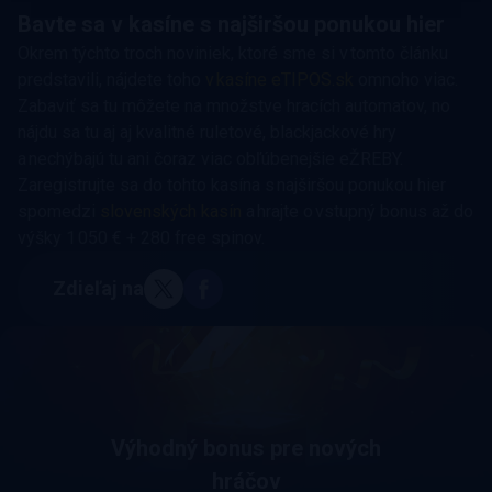
Bavte sa v kasíne s najširšou ponukou hier
Okrem týchto troch noviniek, ktoré sme si v tomto článku
predstavili, nájdete toho
v kasíne eTIPOS.sk
omnoho viac.
Zabaviť sa tu môžete na množstve hracích automatov, no
nájdu sa tu aj aj kvalitné ruletové, blackjackové hry
a nechýbajú tu ani čoraz viac obľúbenejšie eŽREBY.
Zaregistrujte sa do tohto kasína s najširšou ponukou hier
spomedzi
slovenských kasín
a hrajte o vstupný bonus až do
výšky 1 050 € + 280 free spinov.
Zdieľaj na
Výhodný bonus pre nových
hráčov