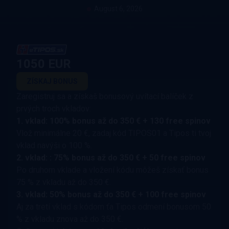
August 6, 2026
1050 EUR
ZÍSKAJ BONUS
Zaregistruj sa a získaš bonusový uvítací balíček z
prvých troch vkladov:
1. vklad: 100% bonus až do 350 € + 130 free spinov
Vlož minimálne 20 €, zadaj kód TIPOS01 a Tipos ti tvoj
vklad navýši o 100 %.
2. vklad: : 75% bonus až do 350 € + 50 free spinov
Po druhom vklade a vložení kódu môžeš získať bonus
75 % z vkladu až do 350 €.
3. vklad: 50% bonus až do 350 € + 100 free spinov
Aj za tretí vklad s kódom ťa Tipos odmení bonusom 50
% z vkladu znova až do 350 €.