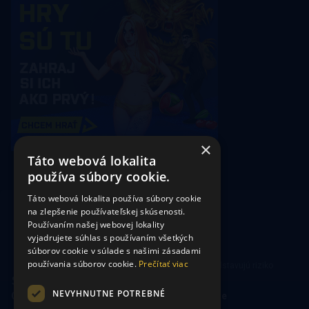
×
Táto webová lokalita
používa súbory cookie.
Táto webová lokalita používa súbory cookie
na zlepšenie používateľskej skúsenosti.
Používaním našej webovej lokality
vyjadrujete súhlas s používaním všetkých
súborov cookie v súlade s našimi zásadami
používania súborov cookie.
Prečítať viac
Hrajte zodpovedne. Hazardné hry predstavujú riziko
vysokých finančných strát.
NEVYHNUTNE POTREBNÉ
CasinoSearch
Kasína a herne