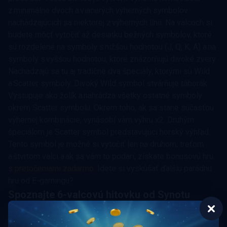
z minimálne dvoch a viacerých výherných symbolov
nachádzajúcich sa niektorej z výherných línií. Na valcoch si
budete môcť vytočiť až desiatku bežných symbolov, ktoré
sú rozdelené na symboly s nižšou hodnotou (J, Q, K, A) a na
symboly s vyššou hodnotou, ktoré znázorňujú divoké zvery.
Nachádzajú sa tu aj tradičné dva špeciály, ktorými sú Wild
a Scatter symboly. Divoký Wild symbol stvárňuje táborák.
Vystupuje ako žolík a nahrádza všetky ostatné symboly
okrem Scatter symbolu. Okrem toho, ak sa stane súčasťou
výhernej kombinácie, vynásobí vám výhru x2. Druhým
špeciálom je Scatter symbol predstavujúci horský výhľad.
Tento symbol je možné si vytočiť len na druhom, treťom
a štvrtom valci a ak sa vám to podarí, získate bonusovú hru
s
pretočeniami zadarmo
. Idete si vyskúšať ďalšiu parádnu
hru od E-gamingu?
Spoznajte 6-valcovú hitovku od Synotu
Tretiu novinku vám zrejme ani nejako extra nebudeme
musieť predstavovať. Volá sa totiž Book of Secrets 6