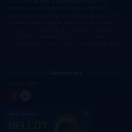
Celkovo si tak teraz môžeš prilepšiť bonusmi v
hodnote 1 050 € a získať 280 voľných zatočení.
A to nie je všetko. Každý nový hráč navyše hrá o 50 %
bonus k úvodnému vkladu. Ako tento bonus získať?
Zaregistruj sa, uskutočni 1. vklad na konto v hodnote
aspoň 20 € a automaticky ti pripíšeme 50 % bonus.
Maximálny bonus je 20 €, ktorý získaš pri vklade 40 € a
viac.
Sledujte nás
Sociálne siete