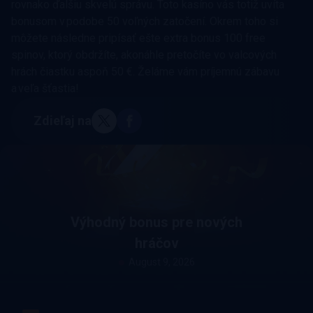
rovnako ďalšiu skvelú správu. Toto kasíno vás totiž uvíta
bonusom v podobe 50 voľných zatočení. Okrem toho si
môžete následne pripísať ešte extra bonus 100 free
spinov, ktorý obdržíte, akonáhle pretočíte vo valcových
hrách čiastku aspoň 50 €. Želáme vám príjemnú zábavu
a veľa šťastia!
Zdieľaj na
Výhodný bonus pre nových
hráčov
August 9, 2026