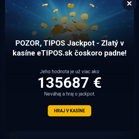
Aj keď bol Mega Jackpot pokorený len pred pár dňami, jeho
čiastka sa opäť kumuluje a už teraz môžete hrať o sumu na
úrovni približne 30 000 €. Okrem Mega Jackpotu môžete
v kasíne Niké hrať aj o ďalšie dva jackpoty. Prvým je Daily
(denný) jackpot, ktorý padá raz za deň a jeho výhercovia si
vďaka nemu môžu prilepšiť o pár stoviek až niekoľko tisíc
POZOR, TIPOS Jackpot - Zlatý v
eur. Posledným tretím jackpotom vo Svete hier je Hourly
kasíne eTIPOS.sk čoskoro padne!
(hodinový) jackpot, ktorý si nájde svojho majiteľa každú
hodinu, pričom výhry z týchto jackpotov sa pohybujú
v desiatkach až stovkách eur.
Jeho hodnota je už viac ako
135687 €
Ak sa chcete pokúsiť získať niektorý z jackpotov, stačí ak
budete hrať
Red Tiger hracie automaty
, ktoré sú označené
štítkom JACKPOT. Všetky tieto sloty môžete nájsť aj
Neváhaj a hraj o jackpot.
v sekcii Jackpotové hry, ktorú nájdete v ľavom menu
v kategórii HRY. Potom je to len a len o šťastí a aj zatočenie
HRAJ V KASÍNE
pri minimálnom vklade vám môže priniesť niektorú z trojice
prémiových výhier.