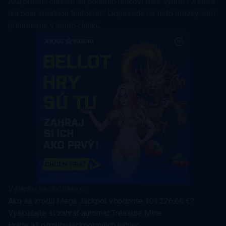
Akú presnú čiastku sa podarilo hráčovi Niké vyhrať? A ktorá
hra bola šťastnou tentokrát? Odpovede na tieto otázky vám
prinesieme v tomto článku.
V článku sa dočítate o:
Ako sa zrodil Mega Jackpot v hodnote 101 226,66 €?
Vyskúšajte si zahrať automat Treasure Mine
Hrajte až o trojicu jackpotových výhier