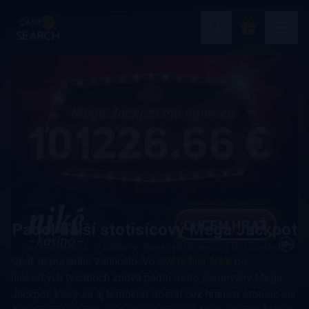
Padol ďalší stotisícový Mega Jackpot
casinosearch.sk
Články
Padol ďalší stotisícový Mega Jackpot
Opäť to poriadne zahučalo. Vo
Svete hier Niké
po
niekoľkých týždňoch znova padol ostro sledovaný Mega
Jackpot, ktorý sa aj tentokrát dostal cez hranicu stotisíc eur.