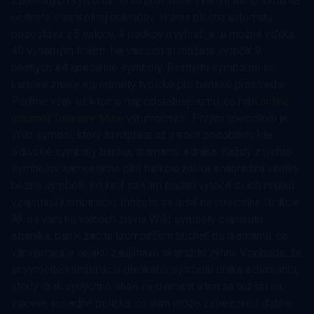
z parádnych výtvorov tohto providera. Hraním tohto slotu sa
ocitnete v bani plnej pokladov. Hracia plocha automatu
pozostáva z 5 valcov, 4 riadkov a vyhrať je tu možné vďaka
40 výherným líniám. Na valcoch si môžete vytočiť 9
bežných a 4 špeciálne symboly. Bežnými symbolmi sú
kartové znaky a predmety typické pre banské prostredie.
Poďme však už k tomu najpodstatnejšiemu, čo robí
online
automat Treasure Mine
výnimočným. Prvým špeciálom je
Wild symbol, ktorý tu nájdete až v troch podobách. Ide
o divoké symboly baníka, diamantu a draka. Každý z týchto
symbolov samostatne plní funkciu žolíka a nahrádza všetky
bežné symboly, no keď sa vám podarí vytočiť si ich nejakú
vzájomnú kombináciu, môžete sa tešiť na špeciálne funkcie.
Ak sa vám na valcoch zjavia Wild symboly diamantu
a baníka, baník začne krompáčom búchať do diamantu, čo
vám prinesie nejakú zaujímavú okamžitú výhru. V prípade, že
si vytočíte kombináciu divokého symbolu draka a diamantu,
vtedy drak vydýchne oheň na diamant a ten sa rozšíri na
viaceré susedné políčka, čo vám môže zabezpečiť ďalšie