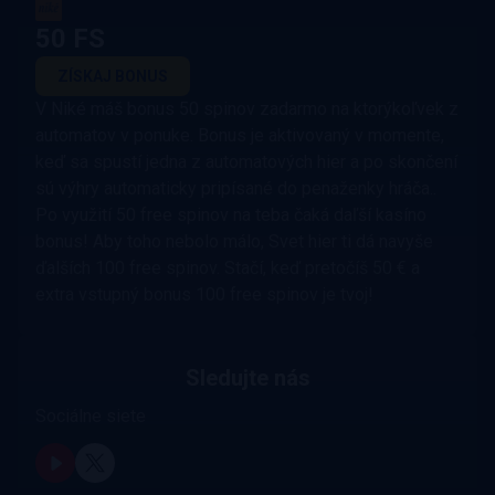
50 FS
ZÍSKAJ BONUS
V Niké máš bonus 50 spinov zadarmo na ktorýkoľvek z
automatov v ponuke. Bonus je aktivovaný v momente,
keď sa spustí jedna z automatových hier a po skončení
sú výhry automaticky pripísané do penaženky hráča..
Po využití 50 free spinov na teba čaká daľší kasíno
bonus! Aby toho nebolo málo, Svet hier ti dá navyše
ďalších 100 free spinov. Stačí, keď pretočíš 50 € a
extra vstupný bonus 100 free spinov je tvoj!
Sledujte nás
Sociálne siete