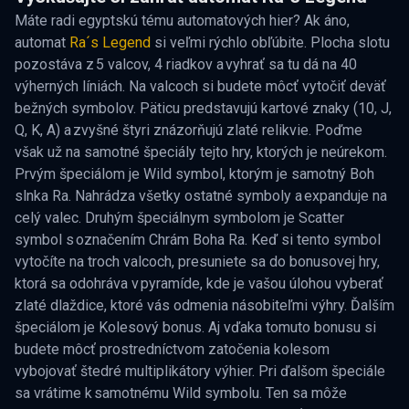
Máte radi egyptskú tému automatových hier? Ak áno,
automat
Ra´s Legend
si veľmi rýchlo obľúbite. Plocha slotu
pozostáva z 5 valcov, 4 riadkov a vyhrať sa tu dá na 40
výherných líniách. Na valcoch si budete môcť vytočiť deväť
bežných symbolov. Päticu predstavujú kartové znaky (10, J,
Q, K, A) a zvyšné štyri znázorňujú zlaté relikvie. Poďme
však už na samotné špeciály tejto hry, ktorých je neúrekom.
Prvým špeciálom je Wild symbol, ktorým je samotný Boh
slnka Ra. Nahrádza všetky ostatné symboly a expanduje na
celý valec. Druhým špeciálnym symbolom je Scatter
symbol s označením Chrám Boha Ra. Keď si tento symbol
vytočíte na troch valcoch, presuniete sa do bonusovej hry,
ktorá sa odohráva v pyramíde, kde je vašou úlohou vyberať
zlaté dlaždice, ktoré vás odmenia násobiteľmi výhry. Ďalším
špeciálom je Kolesový bonus. Aj vďaka tomuto bonusu si
budete môcť prostredníctvom zatočenia kolesom
vybojovať štedré multiplikátory výhier. Pri ďalšom špeciále
sa vrátime k samotnému Wild symbolu. Ten sa môže