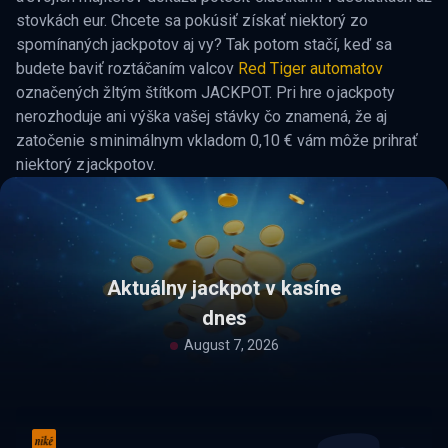
stovkách eur. Chcete sa pokúsiť získať niektorý zo
spomínaných jackpotov aj vy? Tak potom stačí, keď sa
budete baviť roztáčaním valcov
Red Tiger automatov
označených žltým štítkom JACKPOT. Pri hre o jackpoty
nerozhoduje ani výška vašej stávky čo znamená, že aj
zatočenie s minimálnym vkladom 0,10 € vám môže prihrať
niektorý z jackpotov.
POZOR, TIPOS Jackpot - Zlatý v
kasíne eTIPOS.sk čoskoro padne!
Aktuálny jackpot v kasíne
dnes
Jeho hodnota je už viac ako
August 7, 2026
124649 €
Neváhaj a hraj o jackpot.