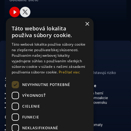
×
Táto webová lokalita
používa súbory cookie.
Táto webová lokalita používa súbory cookie
na zlepšenie používateľskej skúsenosti.
Používaním našej webovej lokality
vyjadrujete súhlas s používaním všetkých
súborov cookie v súlade s našimi zásadami
používania súborov cookie.
Prečítať viac
Hrajte zodpovedne. Hazardné hry predstavujú riziko
vysokých finančných strát.
NEVYHNUTNE POTREBNÉ
CasinoSearch
Kasína a herne
O nás
Mapa kasín a herní
VÝKONNOSŤ
Zodpovedné hranie
Bonusy a promoakcie
Ochrana súkromia
O hraní na Slovensku
CIELENIE
Obmedzená zodpovednosť
FUNKCIE
Online kasína
Kasínové hry
Obľúbené slovenské kasína
Výherné automaty
NEKLASIFIKOVANÉ
Kasínové bonusy
Ruleta