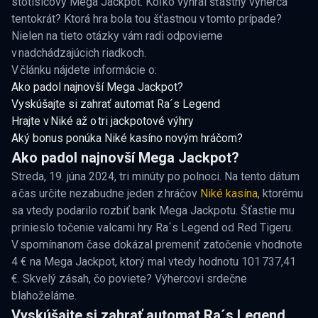
stotisícový Mega Jackpot. Koľko vyhral šťastný výherca
tentokrát? Ktorá hra bola tou šťastnou v tomto prípade?
Nielen na tieto otázky vám radi odpovieme
v nadchádzajúcich riadkoch.
V článku nájdete informácie o:
Ako padol najnovší Mega Jackpot?
Vyskúšajte si zahrať automat Ra´s Legend
Hrajte v Niké až o tri jackpotové výhry
Aký bonus ponúka Niké kasíno novým hráčom?
Ako padol najnovší Mega Jackpot?
Streda, 19. júna 2024, tri minúty po polnoci. Na tento dátum
a čas určite nezabudne jeden z hráčov
Niké kasína
, ktorému
sa vtedy podarilo rozbiť bank Mega Jackpotu. Šťastie mu
prinieslo točenie valcami hry Ra´s Legend od Red Tigeru.
V spomínanom čase dokázal premeniť zatočenie v hodnote
4 € na Mega Jackpot, ktorý mal vtedy hodnotu 101 737,41
€. Skvelý zásah, čo poviete? Výhercovi srdečne
blahoželáme.
Vyskúšajte si zahrať automat Ra´s Legend