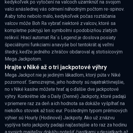
kedykoľvek po vytočení na valcoch uzamknúť na svojom
valci a následnej vás odmení náhodným počtom re-spinov.
A aby toho nebolo málo, kedykoľvek počas roztáčania
valcov môže Boh Ra vybrať niektoré z valcov, ktoré sa
kompletne pokryjú len symbolmi s podobizňou zlatých
relikvií. Hrací automat Ra´s Legend je doslova posiaty
špeciálnymi funkciami a navyše bol tentokrát aj veľmi
štedrý, keďže jedného z hráčov obdaroval aj stotisícovým
Mega Jackpotom.
Hrajte v Niké až o tri jackpotové výhry
Mega Jackpot nie je jediným lákadlom, ktorý púta v Niké
pozornosť. Samozrejme, jeho hodnoty sú najatraktívnejšie,
no v Niké kasíne môžete hrať aj o ďalšie dve jackpotové
výhry. Konkrétne ide o Daily (Denné) Jackpoty, ktoré padajú
v priemere raz za deň a ich hodnota sa dokáže vyšplhať na
niekoľko stoviek až tisíc eur. Posledným typom prémiových
výhier sú Hourly (Hodinové) Jackpoty. Ako už z názvu
vyplýva tieto jackpoty padajú najčastejšie a to raz za hodinu
a svojich majiteľov dokážu potešiť čiastkami v desiatkach až