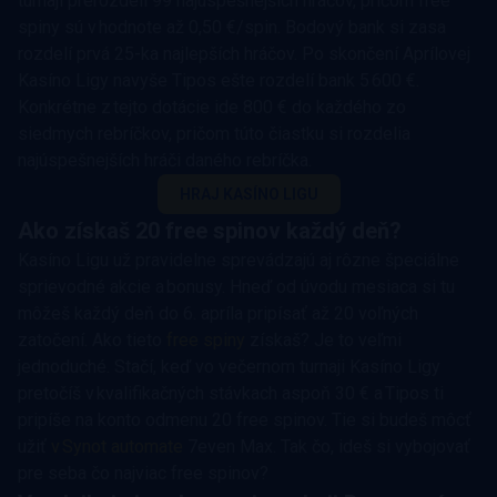
turnaji prerozdelí 99 najúspešnejších hráčov, pričom free
spiny sú v hodnote až 0,50 €/spin. Bodový bank si zasa
rozdelí prvá 25-ka najlepších hráčov. Po skončení Aprílovej
Kasíno Ligy navyše Tipos ešte rozdelí bank 5 600 €.
Konkrétne z tejto dotácie ide 800 € do každého zo
siedmych rebríčkov, pričom túto čiastku si rozdelia
najúspešnejších hráči daného rebríčka.
HRAJ KASÍNO LIGU
Ako získaš 20 free spinov každý deň?
Kasíno Ligu už pravidelne sprevádzajú aj rôzne špeciálne
sprievodné akcie a bonusy. Hneď od úvodu mesiaca si tu
môžeš každý deň do 6. apríla pripísať až 20 voľných
zatočení. Ako tieto
free spiny
získaš? Je to veľmi
jednoduché. Stačí, keď vo večernom turnaji Kasíno Ligy
pretočíš v kvalifikačných stávkach aspoň 30 € a Tipos ti
pripíše na konto odmenu 20 free spinov. Tie si budeš môcť
užiť
v Synot automate
7even Max. Tak čo, ideš si vybojovať
pre seba čo najviac free spinov?