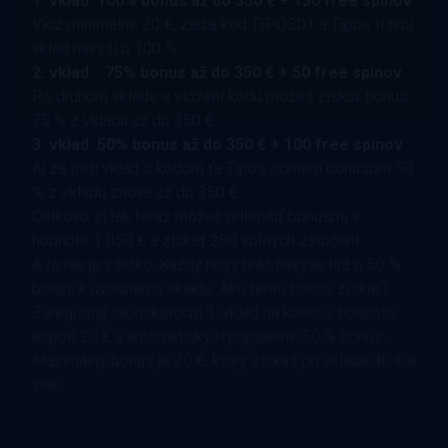
1. vklad: 100% bonus až do 350 € + 130 free spinov
Vlož minimálne 20 €, zadaj kód TIPOS01 a Tipos ti tvoj
vklad navýši o 100 %.
2. vklad: : 75% bonus až do 350 € + 50 free spinov
Po druhom vklade a vložení kódu môžeš získať bonus
75 % z vkladu až do 350 €.
3. vklad: 50% bonus až do 350 € + 100 free spinov
Aj za tretí vklad s kódom ťa Tipos odmení bonusom 50
% z vkladu znova až do 350 €.
Celkovo si tak teraz môžeš prilepšiť bonusmi v
hodnote 1 050 € a získať 280 voľných zatočení.
A to nie je všetko. Každý nový hráč navyše hrá o 50 %
bonus k úvodnému vkladu. Ako tento bonus získať?
Zaregistruj sa, uskutočni 1. vklad na konto v hodnote
aspoň 20 € a automaticky ti pripíšeme 50 % bonus.
Maximálny bonus je 20 €, ktorý získaš pri vklade 40 € a
viac.