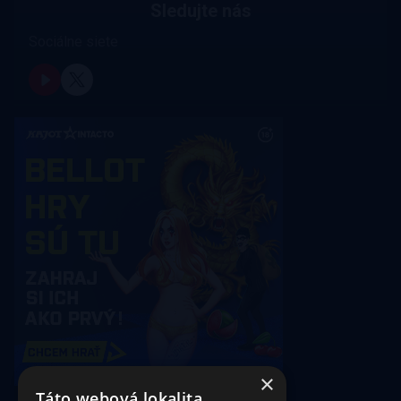
Sledujte nás
Sociálne siete
×
Táto webová lokalita