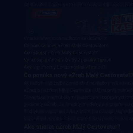
Cestovateľ. Chceš sa to tomto novom stieracom žrebe
V nadchádzajúcich riadkoch sa dočítaš o:
Čo ponúka nový eŽreb Malý Cestovateľ?
Ako stierať eŽreb Malý Cestovateľ?
Vyskúšaj aj ďalšie eŽreby z ponuky Tiposu
Aký registračný bonus nájdeš v Tipose?
Čo ponúka nový eŽreb Malý Cestovateľ
Ak rád stieraš žreby a máš chuť na niečo nové a hrav
eŽreb s názvom Malý Cestovateľ. Už na prvý pohľad 
Slovenska s tematickými ilustráciami dopravných pros
podarený eŽreb. Je farebný, moderný a s príjemnou gra
nechýbajú v ňom ani zvuky, ktoré hru oživujú. Napríkla
dopravných prostriedkov, ktoré ti dajú pocit, že nao
Ako stierať eŽreb Malý Cestovateľ?