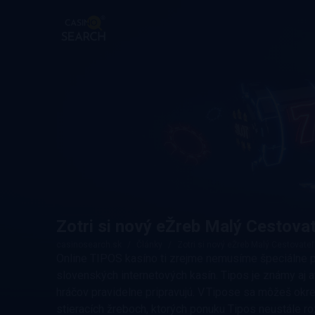
Zotri si nový eŽreb Malý Cestova
casinosearch.sk
Články
Zotri si nový eŽreb Malý Cestovateľ
Online TIPOS kasíno ti zrejme nemusíme špeciálne p
slovenských internetových kasín. Tipos je známy aj 
hráčov pravidelne pripravujú. V Tipose sa môžeš okre
stieracích žreboch, ktorých ponuku Tipos neustále ro