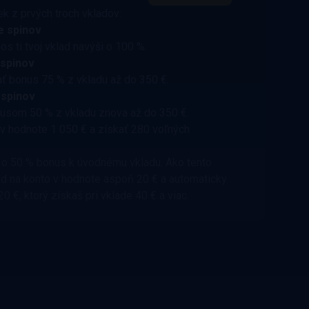
ek z prvých troch vkladov:
e spinov
s ti tvoj vklad navýši o 100 %.
 spinov
ť bonus 75 % z vkladu až do 350 €.
 spinov
nusom 50 % z vkladu znova až do 350 €.
 v hodnote 1 050 € a získať 280 voľných
rá o 50 % bonus k úvodnému vkladu. Ako tento
lad na konto v hodnote aspoň 20 € a automaticky
 €, ktorý získaš pri vklade 40 € a viac.