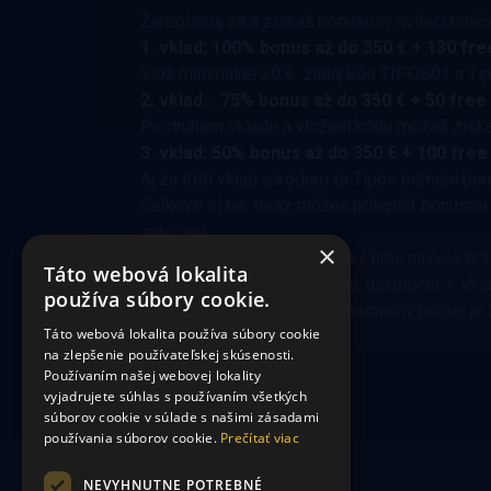
Zaregistruj sa a získaš bonusový uvítací balíč
1. vklad: 100% bonus až do 350 € + 130 fre
Vlož minimálne 20 €, zadaj kód TIPOS01 a Tipo
2. vklad: : 75% bonus až do 350 € + 50 free
Po druhom vklade a vložení kódu môžeš získa
3. vklad: 50% bonus až do 350 € + 100 free
Aj za tretí vklad s kódom ťa Tipos odmení bo
Celkovo si tak teraz môžeš prilepšiť bonusmi
zatočení.
×
A to nie je všetko. Každý nový hráč navyše h
Táto webová lokalita
bonus získať? Zaregistruj sa, uskutočni 1. vk
používa súbory cookie.
ti pripíšeme 50 % bonus. Maximálny bonus je 20
Táto webová lokalita používa súbory cookie
na zlepšenie používateľskej skúsenosti.
Používaním našej webovej lokality
vyjadrujete súhlas s používaním všetkých
súborov cookie v súlade s našimi zásadami
používania súborov cookie.
Prečítať viac
NEVYHNUTNE POTREBNÉ