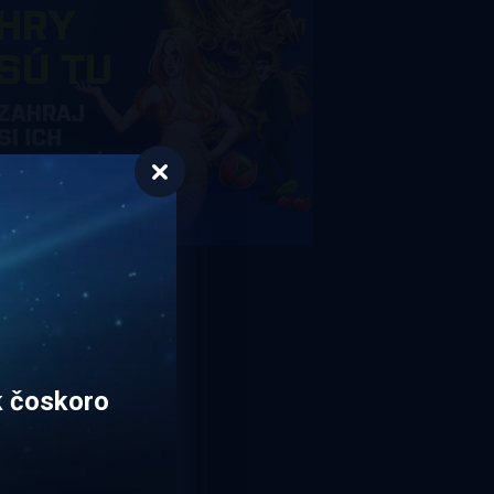
k čoskoro