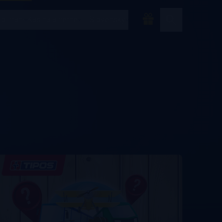
 o hraní
Kasína a herne
Slovensky