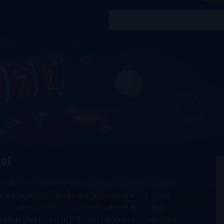
Online kasína
Kasínové hry
Blog
teľ
redstavovať, keďže ide o jedno z najobľúbenejších
atraktívnymi
promo akciami a bonusmi
, ktoré si pre
m tradičných kasínových hier zabaviť aj v online
zširuje. Najnovšie tu pribudol zaujímavý eŽreb Malý