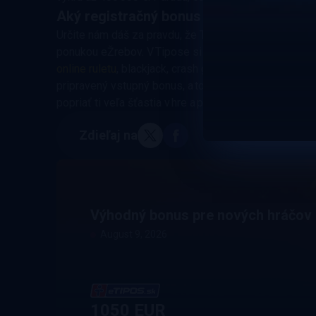
Aký registračný bonus nájdeš v Tipose?
Určite nám dáš za pravdu, že Tipos sa môže pochvál
ponukou eŽrebov. V Tipose si môžeš užiť zábavu v st
online ruletu
, blackjack, crash games či číselné loté
pripravený vstupný bonus, a to až do výšky 1 050 € a
popriať ti veľa šťastia v hre a príjemnú zábavu v to
Zdieľaj na
Výhodný bonus pre nových hráčov
August 9, 2026
1050 EUR