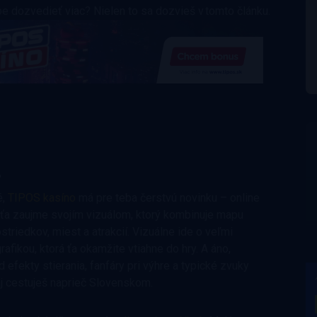
 dozvedieť viac? Nielen to sa dozvieš v tomto článku.
?
é,
TIPOS kasíno
má pre teba čerstvú novinku – online
ťa zaujme svojím vizuálom, ktorý kombinuje mapu
triedkov, miest a atrakcií. Vizuálne ide o veľmi
fikou, ktorá ťa okamžite vtiahne do hry. A áno,
d efekty stierania, fanfáry pri výhre a typické zvuky
zaj cestuješ naprieč Slovenskom.