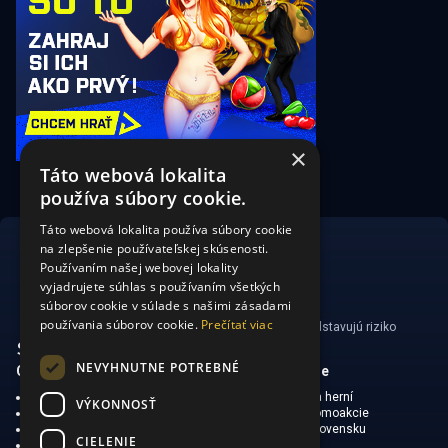
×
Táto webová lokalita
používa súbory cookie.
Táto webová lokalita používa súbory cookie
na zlepšenie používateľskej skúsenosti.
Používaním našej webovej lokality
vyjadrujete súhlas s používaním všetkých
súborov cookie v súlade s našimi zásadami
používania súborov cookie.
Prečítať viac
Hrajte zodpovedne. Hazardné hry predstavujú riziko
vysokých finančných strát.
NEVYHNUTNE POTREBNÉ
CasinoSearch
Kasína a herne
O nás
Mapa kasín a herní
VÝKONNOSŤ
Zodpovedné hranie
Bonusy a promoakcie
Ochrana súkromia
O hraní na Slovensku
CIELENIE
Obmedzená zodpovednosť