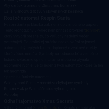
Aký darček ti prinesie Christmas Bonanza?
Uži si vianočnú zábavu v slovenských kasínach
Roztoč automat Respin Santa
Respin Santa je klasika zabalená do vianočného papieru.
Tento jednoduchý 3-valec nám prináša provider
tech4bet
,
ktorý vytvoril presne to, čo v kľudný nedeľný večer
potrebuješ. Po grafickej stránke naozaj veľmi príjemný
automat plný teplých farieb, doplnený o zvukové efekty,
ktoré vôbec nerušia. Symboly sú jednoduché a vianočne
ladené, ovládanie úplne intuitívne a točenie plynulé
a pomerne rýchle. Je to jeden z tých automatov ktoré ťa len
tak neomrzia.
Špeciálne funkcie automatu:
Wild symbol Santa – nahrádza chýbajúce symboly
Respin – ak je Wild súčasťou výhernej línie
Autoplay
Odhaľ tajomstvo Xmas Secrets
Výherný automat
Xmas Secrets
od Synotu pôsobí ako