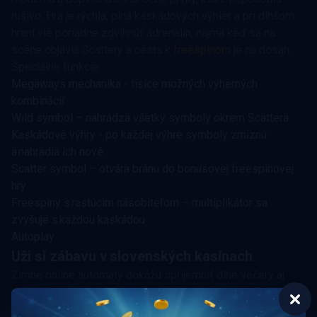
rušivo. Hra je rýchla, plná kaskádových výhier a pri dlhšom
hraní vie poriadne zdvihnúť adrenalín, najmä keď sa na
scéne objavia Scattery a cesta k
freespinom
je na dosah.
Špeciálne funkcie:
Megaways mechanika - tisíce možných výherných
kombinácií
Wild symbol – nahrádza všetky symboly okrem Scattera
Kaskádové výhry - po každej výhre symboly zmiznú
a nahradia ich nové
Scatter symbol – otvára bránu do bonusovej freespinovej
hry
Freespiny s rastúcim násobiteľom – multiplikátor sa
zvyšuje s každou kaskádou
Autoplay
Uži si zábavu v slovenských kasínach
Zimné online automaty dokážu spríjemniť dlhé večery aj
chladné dni, či už hráš doma pri svetielkach stromčeka, na
chate v horách alebo len hľadáš chvíľku oddychu počas