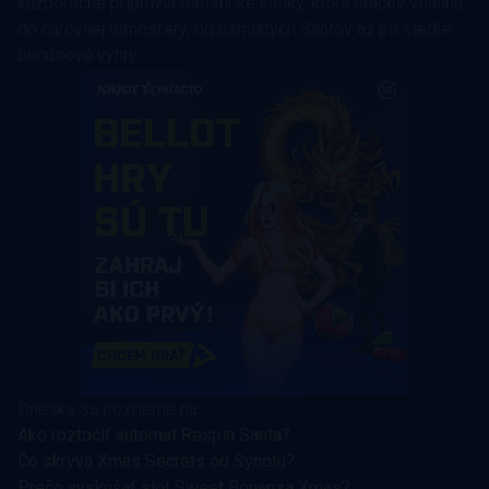
každoročne pripravia tematické kúsky, ktoré hráčov vtiahnu
do čarovnej atmosféry, od usmiatych Santov až po štedré
bonusové výhry.
Dneska sa pozrieme na:
Ako roztočiť automat Respin Santa?
Čo skrýva Xmas Secrets od Synotu?
Prečo vyskúšať slot Sweet Bonanza Xmas?