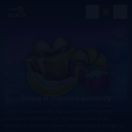
Zahraj si vianočné automaty
casinosearch.sk
Články
Zahraj si vianočné automaty
Vianoce sú časom oddychu, vône škorice, blikajúcich
svetielok a malých radostí. A presne v tomto duchu
prebieha aj sviatočná zábava v online kasínach. Vývojári si