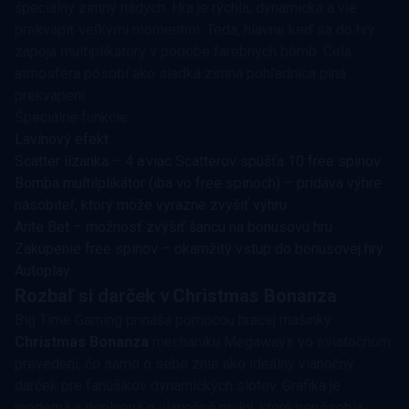
špeciálny zimný nádych. Hra je rýchla, dynamická a vie
prekvapiť veľkými momentmi. Teda, hlavne keď sa do hry
zapoja multiplikátory v podobe farebných bômb. Celá
atmosféra pôsobí ako sladká zimná pohľadnica plná
prekvapení.
Špeciálne funkcie:
Lavínový efekt
Scatter lízanka – 4 a viac Scatterov spúšťa 10 free spinov
Bomba multilplikátor (iba vo free spinoch) – pridáva výhre
násobiteľ, ktorý môže výrazne zvýšiť výhru
Ante Bet – možnosť zvýšiť šancu na bonusovú hru
Zakúpenie free spinov – okamžitý vstup do bonusovej hry
Autoplay
Rozbaľ si darček v Christmas Bonanza
Big Time Gaming prináša pomocou hracej mašinky
Christmas Bonanza
mechaniku Megaways vo sviatočnom
prevedení, čo samo o sebe znie ako ideálny vianočný
darček pre fanúšikov dynamických slotov. Grafika je
moderná a doplnená o vianočné prvky, ktoré nepôsobia