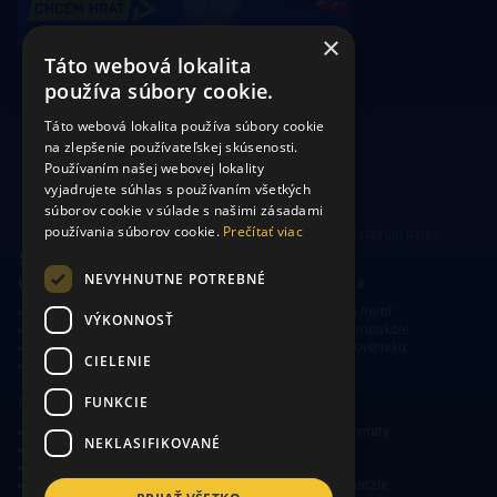
×
Táto webová lokalita
používa súbory cookie.
Táto webová lokalita používa súbory cookie
na zlepšenie používateľskej skúsenosti.
Používaním našej webovej lokality
vyjadrujete súhlas s používaním všetkých
súborov cookie v súlade s našimi zásadami
používania súborov cookie.
Prečítať viac
Hrajte zodpovedne. Hazardné hry predstavujú riziko
vysokých finančných strát.
NEVYHNUTNE POTREBNÉ
CasinoSearch
Kasína a herne
O nás
Mapa kasín a herní
VÝKONNOSŤ
Zodpovedné hranie
Bonusy a promoakcie
Ochrana súkromia
O hraní na Slovensku
CIELENIE
Obmedzená zodpovednosť
FUNKCIE
Online kasína
Kasínové hry
Obľúbené slovenské kasína
Výherné automaty
NEKLASIFIKOVANÉ
Kasínové bonusy
Ruleta
Free spiny v kasínach
Poker
Novinky a špeciálne ponuky
Ako hrať, recenzie