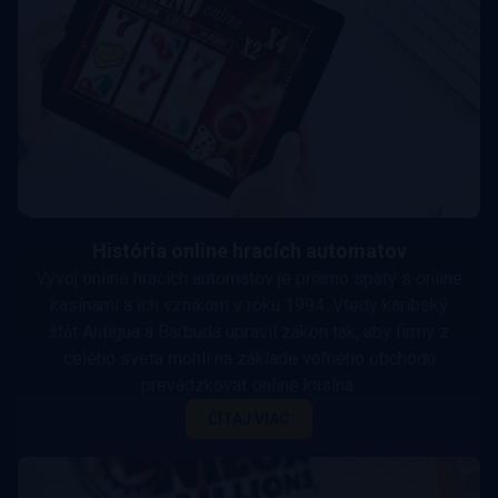
História online hracích automatov
Vývoj online hracích automatov je priamo spätý s online
kasínami a ich vznikom v roku 1994. Vtedy karibský
štát Antigua a Barbuda upravil zákon tak, aby firmy z
celého sveta mohli na základe voľného obchodu
prevádzkovať online kasína.
ČÍTAJ VIAC