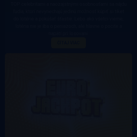
TOP celebritami a naozajstnými osobnosťami sa nájdu
ľudia, ktorí nevynechajú jedinú možnosť kúpiť si tiket
do lotérie a pokúšať šťastie. Lebo ako všetci vieme,
lotéria nie je iba o peniazoch, ale hlavne o pocite a
napätí pri losovaní.
ČÍTAJ VIAC