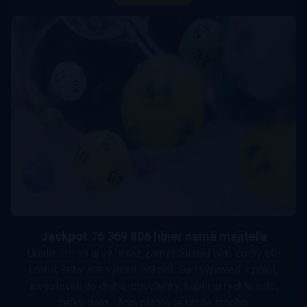
Jackpot 76 369 806 libier nemá majiteľa
Určite ste sa aj vy neraz zamýšľali nad tým, čo by ste
urobil, keby ste vyhrali jackpot. Dali výpoveď v práci,
investovali do drahej dovolenky, kúpili si rýchle auto,
veľký dom... Áno, plánov je určite mnoho.