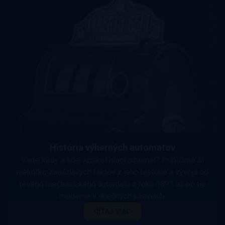
História výherných automatov
Viete kedy a kde vznikol hrací automat? Priblížme si
niekoľko zaujímavých faktov z jeho histórie a vývoja od
prvého mechanického automatu z roku 1891 až po tie
moderné v dnešných kasínach.
ČÍTAJ VIAC