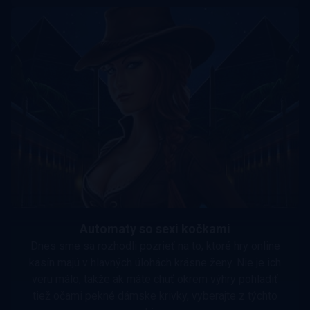
Automaty so sexi kočkami
Dnes sme sa rozhodli pozrieť na to, ktoré hry online
kasín majú v hlavných úlohách krásne ženy. Nie je ich
veru málo, takže ak máte chuť okrem výhry pohladiť
tiež očami pekné dámske krivky, vyberajte z týchto