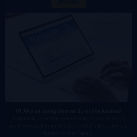
ČÍTAJ VIAC
01 Ako sa zaregistrovať do online kasína?
Registrácia do kasína je jednoduchý proces zložený z
pár krokov, po ktorom si môžete užívať zábavu pri hraní
kasínových hier naplno.