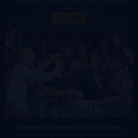
Južnej Karolíny. Táto suma je doteraz najvyššou výhrou
na svete, akú kedy niekto vyhral.
ČÍTAJ VIAC
Čo sa naučíte v kasíne a zíde sa aj v živote
Aj v kasínach hrávajú lepší a horší hráči, napriek faktoru