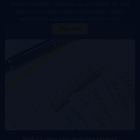
šťastia. Pravidelné vyhrávanie nie je o náhode. My sme
vybrali 6 vecí, ktoré v kasíne využíva každý dobrý a
úspešný hráč a sú užitočné aj v reálnom svete.
ČÍTAJ VIAC
Koľko z výhry vám skutočne ostane?