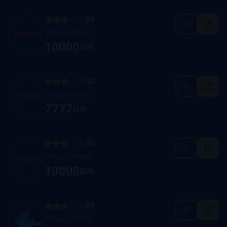
30
Vstupný bonus:
10000
EUR
30
Vstupný bonus:
7777
EUR
30
Vstupný bonus:
10000
EUR
30
Vstupný bonus: