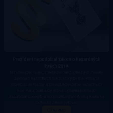
Prezident nepodpísal zákon o hazardných
hrách 2019
Ministerstvo financií nedávno predložilo návrh novely
zákona o hazardných hrách, ktorý by mal sprísniť
pravidlá pre hráčov a prevádzkovateľov hazardných
hier. Parlament síce schválil právnu normu už
začiatkom decembra, no prezident SR Andrej Kiska sa
rozhodol zákon vetovať.
ČÍTAJ VIAC