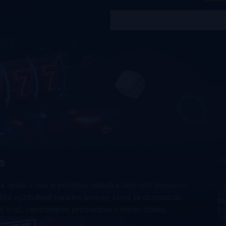
Online kasína
Kasínové hry
Blog
a
a spolu s ňou aj poriadna nádielka ľadových bonusov!
žeš vyzdvihnúť parádne bonusy, ktoré ťa dostanú do
ko ti už, samozrejme, prezradíme v tomto článku.