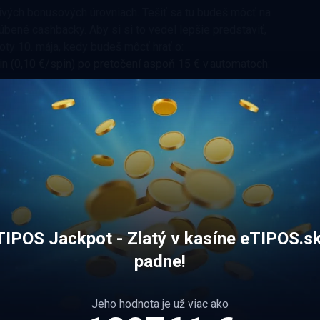
tlivých bonusových úrovniach. Tešiť sa tu budeš môcť na
úbené cashbacky. Aby si si to vedel lepšie predstaviť,
ty 10. mája, kedy budeš môcť hrať o:
n (0,10 €/spin) po pretočení aspoň 15 € v automatoch:
ones (0,20 €/spin) po pretočení 40 € v automatoch
0,20 €/spin) po pretočení 50 € v automatoch 5 Stones,
nov
ať aj v súťaži Kasíno Liga. Ide tradičnú akciu Tiposu,
je naplánovaný na 31. máj 2025. Kasíno Liga pozostáva
 si môžeš zahrať vždy v čase od 17:00 do 23:30 hod.
IPOS Jackpot - Zlatý v kasíne eTIPOS.s
v ako aj body do rebríčkov Kasíno Ligy. Freespinový
 hráčov a body sa ujdú 25 najlepších hráčom. Chceš sa
padne!
zornosti tento náš
aprílový článok
, kde sme túto súťaž
Jeho hodnota je už viac ako
?