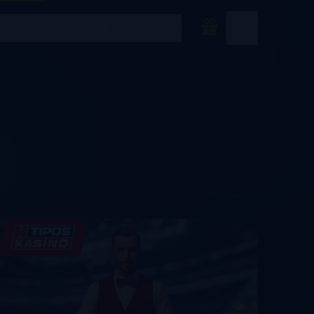
 o hraní
Kasína a herne
Slovensky