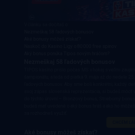
V článku sa dočítaš o:
Nezmeškaj 58 ľadových bonusov
Aké bonusy môžeš získať?
Naskoč do Kasíno Ligy o 80 000 free spinov
Aký bonus ponúka Tipos novým hráčom?
Nezmeškaj 58 ľadových bonusov
TIPOS kasíno prišlo počas MS v hokej s veľmi zauj
šampionátu, a teda od piatka 9. mája až do nedele 
ľadových bonusov. Aby sme boli konkrétni, každý deň 
svoj zápas slovenská reprezentácia, si budeš môcť 
do týchto úrovní – Bronzový bonus, Strieborný bonus
budeš mať uvedené o aký bonus hráš a ako ho môžeš 
sa rozhodneš využiť.
CHCEM ĽA
Aké bonusy môžeš získať?