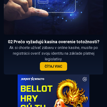
02 Prečo vyžadujú kasína overenie totožnosti?
Ak si chcete užívať zábavu v online kasíne, musíte po
registrácii overiť svoju identitu na základe platnej
legislatívy.
ČÍTAJ VIAC