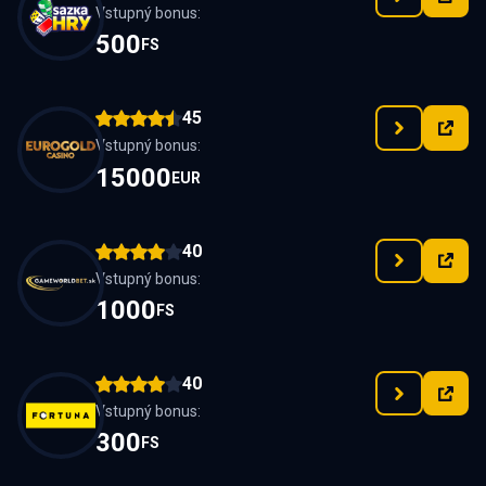
Vstupný bonus:
500
FS
45
Vstupný bonus:
15000
EUR
40
Vstupný bonus:
1000
FS
40
Vstupný bonus:
300
FS