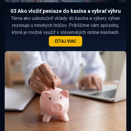
03 Ako vložiť peniaze do kasína a vybrať výhru
Téma ako uskutočniť vklady do kasína a výbery výhier
rezonuje u mnohých hráčov. Priblížime vám spôsoby,
ktoré je možné využiť v slovenských online kasínach.
ČÍTAJ VIAC