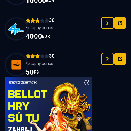
10000
EUR
30
Vstupný bonus:
4000
EUR
30
Vstupný bonus:
50
FS