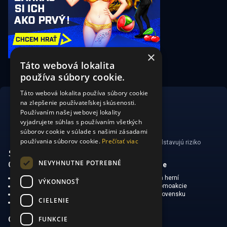
×
Táto webová lokalita
používa súbory cookie.
Táto webová lokalita používa súbory cookie
na zlepšenie používateľskej skúsenosti.
Používaním našej webovej lokality
vyjadrujete súhlas s používaním všetkých
súborov cookie v súlade s našimi zásadami
používania súborov cookie.
Prečítať viac
Hrajte zodpovedne. Hazardné hry predstavujú riziko
vysokých finančných strát.
NEVYHNUTNE POTREBNÉ
CasinoSearch
Kasína a herne
O nás
Mapa kasín a herní
VÝKONNOSŤ
Zodpovedné hranie
Bonusy a promoakcie
Ochrana súkromia
O hraní na Slovensku
CIELENIE
Obmedzená zodpovednosť
FUNKCIE
Online kasína
Kasínové hry