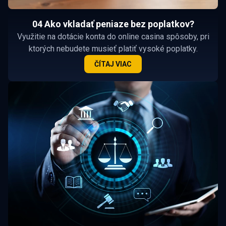
04 Ako vkladať peniaze bez poplatkov?
Využitie na dotácie konta do online casina spôsoby, pri
ktorých nebudete musieť platiť vysoké poplatky.
ČÍTAJ VIAC