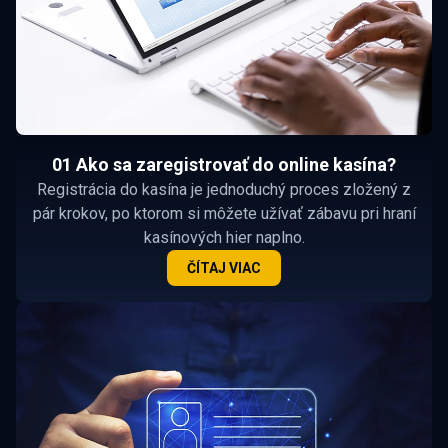
01 Ako sa zaregistrovať do online kasína?
Registrácia do kasína je jednoduchý proces zložený z
pár krokov, po ktorom si môžete užívať zábavu pri hraní
kasínových hier naplno.
ČÍTAJ VIAC