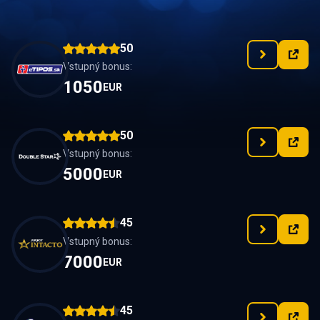
50
Vstupný bonus:
1050
EUR
50
Vstupný bonus:
5000
EUR
45
Vstupný bonus:
7000
EUR
45